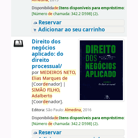
Almedina,
2015
Disponibilida
de
:
Itens disponíveis para empréstimo:
[
Número
de
chamada:
342.2 D598
]
(2).
Reservar
Adicionar ao seu carrinho
Direito dos
negócios
aplicado: do
direito
processual/
por
ME
DE
IROS
NETO,
Elias
Marques
de
[Coor
de
nador]
|
SIMÃO
FILHO,
Adalberto
[Coor
de
nador]
.
Editora:
São Paulo:
Almedina,
2016
Disponibilida
de
:
Itens disponíveis para empréstimo:
[
Número
de
chamada:
342.2 D598
]
(2).
Reservar