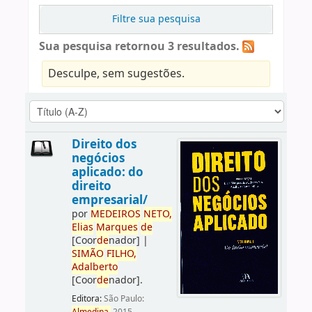
Filtre sua pesquisa
Sua pesquisa retornou 3 resultados.
Desculpe, sem sugestões.
Direito dos
negócios
aplicado: do
direito
empresarial/
por
ME
DE
IROS
NETO,
Elias
Marques
de
[Coor
de
nador]
|
SIMÃO
FILHO,
Adalberto
[Coor
de
nador]
.
Editora:
São Paulo: