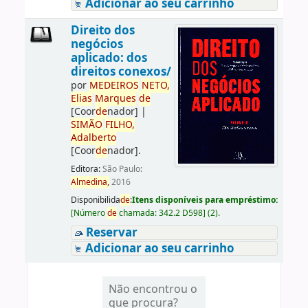
Adicionar ao seu carrinho
Direito dos
negócios
aplicado: dos
direitos conexos/
por
ME
DE
IROS
NETO,
Elias
Marques
de
[Coor
de
nador]
|
SIMÃO
FILHO,
Adalberto
[Coor
de
nador]
.
Editora:
São Paulo:
Almedina,
2016
Disponibilida
de
:
Itens disponíveis para empréstimo:
[
Número
de
chamada:
342.2 D598
]
(2).
Reservar
Adicionar ao seu carrinho
Não encontrou o
que procura?