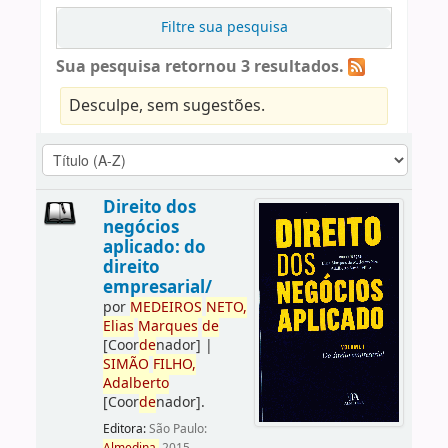
Filtre sua pesquisa
Sua pesquisa retornou 3 resultados.
Desculpe, sem sugestões.
Direito dos
negócios
aplicado: do
direito
empresarial/
por
ME
DE
IROS
NETO,
Elias
Marques
de
[Coor
de
nador]
|
SIMÃO
FILHO,
Adalberto
[Coor
de
nador]
.
Editora:
São Paulo: