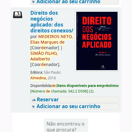
Adicionar ao seu carrinho
Direito dos
negócios
aplicado: dos
direitos conexos/
por
ME
DE
IROS
NETO,
Elias
Marques
de
[Coor
de
nador]
|
SIMÃO
FILHO,
Adalberto
[Coor
de
nador]
.
Editora:
São Paulo:
Almedina,
2016
Disponibilida
de
:
Itens disponíveis para empréstimo:
[
Número
de
chamada:
342.2 D598
]
(2).
Reservar
Adicionar ao seu carrinho
Não encontrou o
que procura?