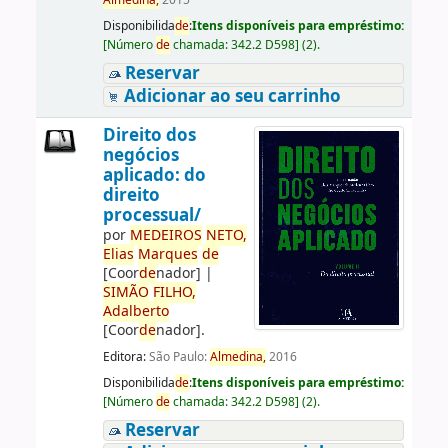
Almedina,
2015
Disponibilida
de
:
Itens disponíveis para empréstimo:
[
Número
de
chamada:
342.2 D598
]
(2).
Reservar
Adicionar ao seu carrinho
Direito dos
negócios
aplicado: do
direito
processual/
por
ME
DE
IROS
NETO,
Elias
Marques
de
[Coor
de
nador]
|
SIMÃO
FILHO,
Adalberto
[Coor
de
nador]
.
Editora:
São Paulo:
Almedina,
2016
Disponibilida
de
:
Itens disponíveis para empréstimo:
[
Número
de
chamada:
342.2 D598
]
(2).
Reservar