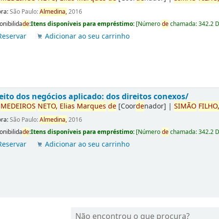
ora:
São Paulo:
Almedina,
2016
onibilida
de
:
Itens disponíveis para empréstimo:
[
Número
de
chamada:
342.2 
Reservar
Adicionar ao seu carrinho
eito dos negócios aplicado: dos direitos conexos/
r
ME
DE
IROS
NETO,
Elias
Marques
de
[Coor
de
nador]
|
SIMÃO
FILHO
ora:
São Paulo:
Almedina,
2016
onibilida
de
:
Itens disponíveis para empréstimo:
[
Número
de
chamada:
342.2 
Reservar
Adicionar ao seu carrinho
Não encontrou o que procura?