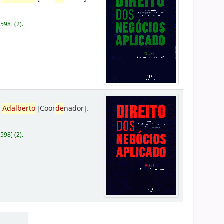
D598
]
(2).
,
Adalberto
[Coor
de
nador]
.
D598
]
(2).