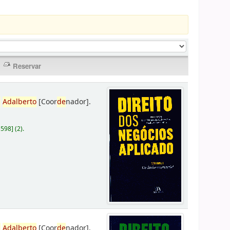
,
Adalberto
[Coor
de
nador]
.
D598
]
(2).
,
Adalberto
[Coor
de
nador]
.