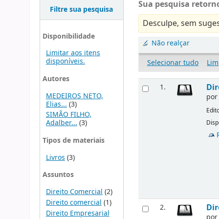
Sua pesquisa retorno
Filtre sua pesquisa
Desculpe, sem suges
Disponibilidade
Não realçar
Limitar aos itens
disponíveis.
Selecionar tudo
Lim
Autores
Dir
1.
MEDEIROS NETO,
po
Elias...
(3)
Edit
SIMÃO FILHO,
Adalber...
(3)
Disp
Tipos de materiais
Livros
(3)
Assuntos
Direito Comercial
(2)
Direito comercial
(1)
Dir
2.
Direito Empresarial
po