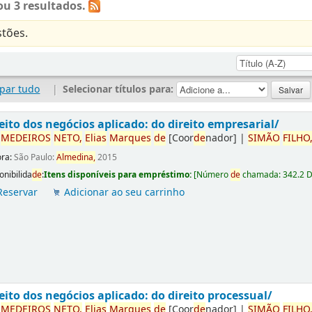
u 3 resultados.
tões.
par tudo
|
Selecionar títulos para:
eito dos negócios aplicado: do direito empresarial/
r
ME
DE
IROS
NETO,
Elias
Marques
de
[Coor
de
nador]
|
SIMÃO
FILHO
ora:
São Paulo:
Almedina,
2015
onibilida
de
:
Itens disponíveis para empréstimo:
[
Número
de
chamada:
342.2 
Reservar
Adicionar ao seu carrinho
eito dos negócios aplicado: do direito processual/
r
ME
DE
IROS
NETO,
Elias
Marques
de
[Coor
de
nador]
|
SIMÃO
FILHO