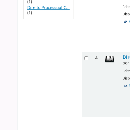
(1)
Edit
Direito Processual C...
(1)
Disp
Dir
3.
po
Edit
Disp