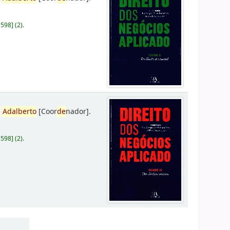
D598
]
(2).
,
Adalberto
[Coor
de
nador]
.
D598
]
(2).