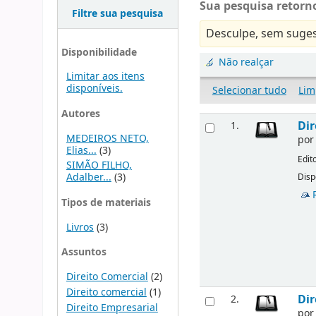
Sua pesquisa retorno
Filtre sua pesquisa
Desculpe, sem suges
Disponibilidade
Não realçar
Limitar aos itens
disponíveis.
Selecionar tudo
Lim
Autores
Dir
1.
MEDEIROS NETO,
po
Elias...
(3)
Edit
SIMÃO FILHO,
Adalber...
(3)
Disp
Tipos de materiais
Livros
(3)
Assuntos
Direito Comercial
(2)
Direito comercial
(1)
Dir
2.
Direito Empresarial
po