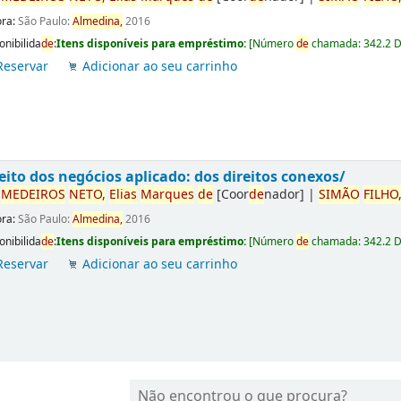
ora:
São Paulo:
Almedina,
2016
onibilida
de
:
Itens disponíveis para empréstimo:
[
Número
de
chamada:
342.2 
Reservar
Adicionar ao seu carrinho
eito dos negócios aplicado: dos direitos conexos/
r
ME
DE
IROS
NETO,
Elias
Marques
de
[Coor
de
nador]
|
SIMÃO
FILHO
ora:
São Paulo:
Almedina,
2016
onibilida
de
:
Itens disponíveis para empréstimo:
[
Número
de
chamada:
342.2 
Reservar
Adicionar ao seu carrinho
Não encontrou o que procura?