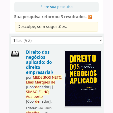
Filtre sua pesquisa
Sua pesquisa retornou 3 resultados.
Desculpe, sem sugestões.
Direito dos
negócios
aplicado: do
direito
empresarial/
por
ME
DE
IROS
NETO,
Elias
Marques
de
[Coor
de
nador]
|
SIMÃO
FILHO,
Adalberto
[Coor
de
nador]
.
Editora:
São Paulo: