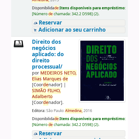
Almedina,
2015
Disponibilida
de
:
Itens disponíveis para empréstimo:
[
Número
de
chamada:
342.2 D598
]
(2).
Reservar
Adicionar ao seu carrinho
Direito dos
negócios
aplicado: do
direito
processual/
por
ME
DE
IROS
NETO,
Elias
Marques
de
[Coor
de
nador]
|
SIMÃO
FILHO,
Adalberto
[Coor
de
nador]
.
Editora:
São Paulo:
Almedina,
2016
Disponibilida
de
:
Itens disponíveis para empréstimo:
[
Número
de
chamada:
342.2 D598
]
(2).
Reservar