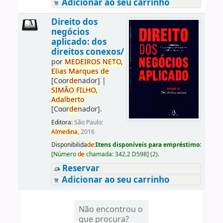
Adicionar ao seu carrinho
Direito dos
negócios
aplicado: dos
direitos conexos/
por
ME
DE
IROS
NETO,
Elias
Marques
de
[Coor
de
nador]
|
SIMÃO
FILHO,
Adalberto
[Coor
de
nador]
.
Editora:
São Paulo:
Almedina,
2016
Disponibilida
de
:
Itens disponíveis para empréstimo:
[
Número
de
chamada:
342.2 D598
]
(2).
Reservar
Adicionar ao seu carrinho
Não encontrou o
que procura?