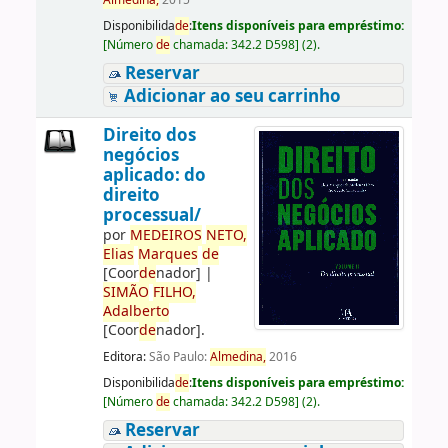
Almedina,
2015
Disponibilida
de
:
Itens disponíveis para empréstimo:
[
Número
de
chamada:
342.2 D598
]
(2).
Reservar
Adicionar ao seu carrinho
Direito dos
negócios
aplicado: do
direito
processual/
por
ME
DE
IROS
NETO,
Elias
Marques
de
[Coor
de
nador]
|
SIMÃO
FILHO,
Adalberto
[Coor
de
nador]
.
Editora:
São Paulo:
Almedina,
2016
Disponibilida
de
:
Itens disponíveis para empréstimo:
[
Número
de
chamada:
342.2 D598
]
(2).
Reservar