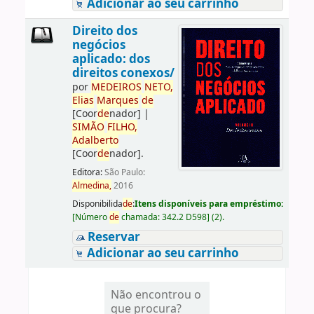
Adicionar ao seu carrinho
Direito dos
negócios
aplicado: dos
direitos conexos/
por
ME
DE
IROS
NETO,
Elias
Marques
de
[Coor
de
nador]
|
SIMÃO
FILHO,
Adalberto
[Coor
de
nador]
.
Editora:
São Paulo:
Almedina,
2016
Disponibilida
de
:
Itens disponíveis para empréstimo:
[
Número
de
chamada:
342.2 D598
]
(2).
Reservar
Adicionar ao seu carrinho
Não encontrou o
que procura?