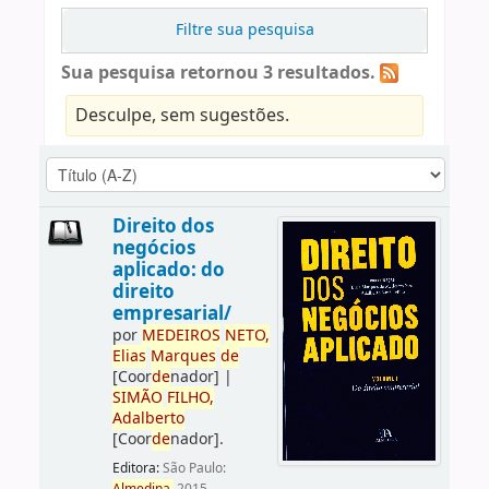
Filtre sua pesquisa
Sua pesquisa retornou 3 resultados.
Desculpe, sem sugestões.
Direito dos
negócios
aplicado: do
direito
empresarial/
por
ME
DE
IROS
NETO,
Elias
Marques
de
[Coor
de
nador]
|
SIMÃO
FILHO,
Adalberto
[Coor
de
nador]
.
Editora:
São Paulo: