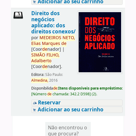
Adicionar ao seu carrinho
Direito dos
negócios
aplicado: dos
direitos conexos/
por
ME
DE
IROS
NETO,
Elias
Marques
de
[Coor
de
nador]
|
SIMÃO
FILHO,
Adalberto
[Coor
de
nador]
.
Editora:
São Paulo:
Almedina,
2016
Disponibilida
de
:
Itens disponíveis para empréstimo:
[
Número
de
chamada:
342.2 D598
]
(2).
Reservar
Adicionar ao seu carrinho
Não encontrou o
que procura?