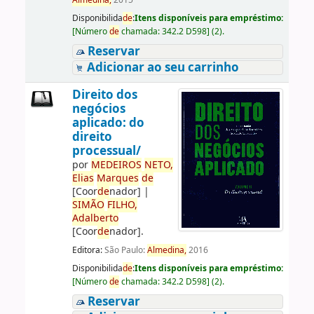
Almedina,
2015
Disponibilida
de
:
Itens disponíveis para empréstimo:
[
Número
de
chamada:
342.2 D598
]
(2).
Reservar
Adicionar ao seu carrinho
Direito dos
negócios
aplicado: do
direito
processual/
por
ME
DE
IROS
NETO,
Elias
Marques
de
[Coor
de
nador]
|
SIMÃO
FILHO,
Adalberto
[Coor
de
nador]
.
Editora:
São Paulo:
Almedina,
2016
Disponibilida
de
:
Itens disponíveis para empréstimo:
[
Número
de
chamada:
342.2 D598
]
(2).
Reservar