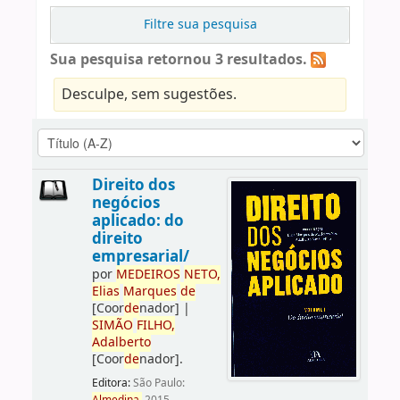
Filtre sua pesquisa
Sua pesquisa retornou 3 resultados.
Desculpe, sem sugestões.
Direito dos
negócios
aplicado: do
direito
empresarial/
por
ME
DE
IROS
NETO,
Elias
Marques
de
[Coor
de
nador]
|
SIMÃO
FILHO,
Adalberto
[Coor
de
nador]
.
Editora:
São Paulo: