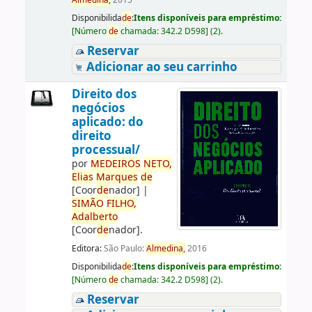
Almedina,
2015
Disponibilida
de
:
Itens disponíveis para empréstimo:
[
Número
de
chamada:
342.2 D598
]
(2).
Reservar
Adicionar ao seu carrinho
Direito dos
negócios
aplicado: do
direito
processual/
por
ME
DE
IROS
NETO,
Elias
Marques
de
[Coor
de
nador]
|
SIMÃO
FILHO,
Adalberto
[Coor
de
nador]
.
Editora:
São Paulo:
Almedina,
2016
Disponibilida
de
:
Itens disponíveis para empréstimo:
[
Número
de
chamada:
342.2 D598
]
(2).
Reservar