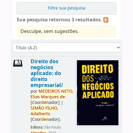
Filtre sua pesquisa
Sua pesquisa retornou 3 resultados.
Desculpe, sem sugestões.
Direito dos
negócios
aplicado: do
direito
empresarial/
por
ME
DE
IROS
NETO,
Elias
Marques
de
[Coor
de
nador]
|
SIMÃO
FILHO,
Adalberto
[Coor
de
nador]
.
Editora:
São Paulo: