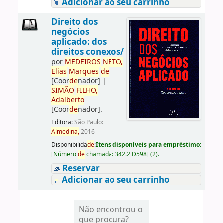
Adicionar ao seu carrinho
Direito dos
negócios
aplicado: dos
direitos conexos/
por
ME
DE
IROS
NETO,
Elias
Marques
de
[Coor
de
nador]
|
SIMÃO
FILHO,
Adalberto
[Coor
de
nador]
.
Editora:
São Paulo:
Almedina,
2016
Disponibilida
de
:
Itens disponíveis para empréstimo:
[
Número
de
chamada:
342.2 D598
]
(2).
Reservar
Adicionar ao seu carrinho
Não encontrou o
que procura?