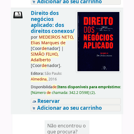
Adicionar ao seu carrinho
Direito dos
negócios
aplicado: dos
direitos conexos/
por
ME
DE
IROS
NETO,
Elias
Marques
de
[Coor
de
nador]
|
SIMÃO
FILHO,
Adalberto
[Coor
de
nador]
.
Editora:
São Paulo:
Almedina,
2016
Disponibilida
de
:
Itens disponíveis para empréstimo:
[
Número
de
chamada:
342.2 D598
]
(2).
Reservar
Adicionar ao seu carrinho
Não encontrou o
que procura?