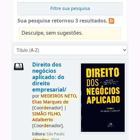
Filtre sua pesquisa
Sua pesquisa retornou 3 resultados.
Desculpe, sem sugestões.
Direito dos
negócios
aplicado: do
direito
empresarial/
por
ME
DE
IROS
NETO,
Elias
Marques
de
[Coor
de
nador]
|
SIMÃO
FILHO,
Adalberto
[Coor
de
nador]
.
Editora:
São Paulo: