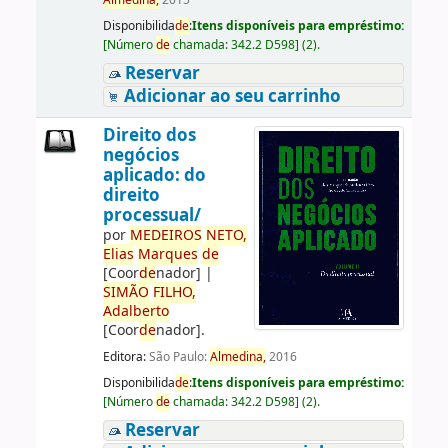
Almedina,
2015
Disponibilida
de
:
Itens disponíveis para empréstimo:
[
Número
de
chamada:
342.2 D598
]
(2).
Reservar
Adicionar ao seu carrinho
Direito dos
negócios
aplicado: do
direito
processual/
por
ME
DE
IROS
NETO,
Elias
Marques
de
[Coor
de
nador]
|
SIMÃO
FILHO,
Adalberto
[Coor
de
nador]
.
Editora:
São Paulo:
Almedina,
2016
Disponibilida
de
:
Itens disponíveis para empréstimo:
[
Número
de
chamada:
342.2 D598
]
(2).
Reservar