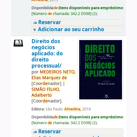
Almedina,
2015
Disponibilida
de
:
Itens disponíveis para empréstimo:
[
Número
de
chamada:
342.2 D598
]
(2).
Reservar
Adicionar ao seu carrinho
Direito dos
negócios
aplicado: do
direito
processual/
por
ME
DE
IROS
NETO,
Elias
Marques
de
[Coor
de
nador]
|
SIMÃO
FILHO,
Adalberto
[Coor
de
nador]
.
Editora:
São Paulo:
Almedina,
2016
Disponibilida
de
:
Itens disponíveis para empréstimo:
[
Número
de
chamada:
342.2 D598
]
(2).
Reservar