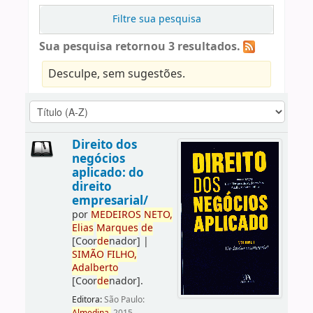
Filtre sua pesquisa
Sua pesquisa retornou 3 resultados.
Desculpe, sem sugestões.
Direito dos
negócios
aplicado: do
direito
empresarial/
por
ME
DE
IROS
NETO,
Elias
Marques
de
[Coor
de
nador]
|
SIMÃO
FILHO,
Adalberto
[Coor
de
nador]
.
Editora:
São Paulo: