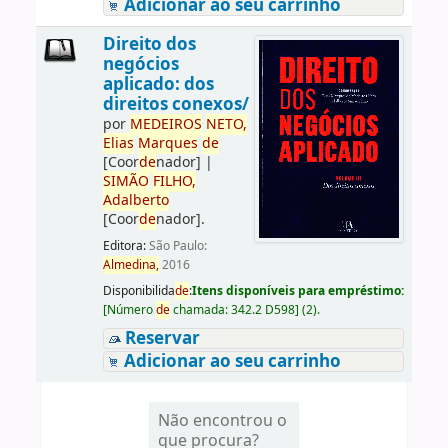
Adicionar ao seu carrinho
Direito dos
negócios
aplicado: dos
direitos conexos/
por
ME
DE
IROS
NETO,
Elias
Marques
de
[Coor
de
nador]
|
SIMÃO
FILHO,
Adalberto
[Coor
de
nador]
.
Editora:
São Paulo:
Almedina,
2016
Disponibilida
de
:
Itens disponíveis para empréstimo:
[
Número
de
chamada:
342.2 D598
]
(2).
Reservar
Adicionar ao seu carrinho
Não encontrou o
que procura?