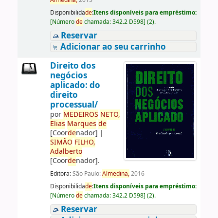
Almedina,
2015
Disponibilida
de
:
Itens disponíveis para empréstimo:
[
Número
de
chamada:
342.2 D598
]
(2).
Reservar
Adicionar ao seu carrinho
Direito dos
negócios
aplicado: do
direito
processual/
por
ME
DE
IROS
NETO,
Elias
Marques
de
[Coor
de
nador]
|
SIMÃO
FILHO,
Adalberto
[Coor
de
nador]
.
Editora:
São Paulo:
Almedina,
2016
Disponibilida
de
:
Itens disponíveis para empréstimo:
[
Número
de
chamada:
342.2 D598
]
(2).
Reservar