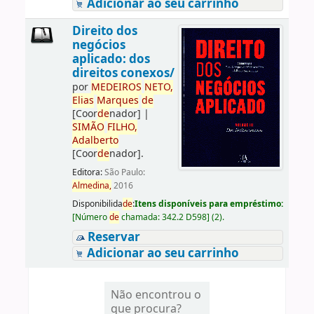
Adicionar ao seu carrinho
Direito dos
negócios
aplicado: dos
direitos conexos/
por
ME
DE
IROS
NETO,
Elias
Marques
de
[Coor
de
nador]
|
SIMÃO
FILHO,
Adalberto
[Coor
de
nador]
.
Editora:
São Paulo:
Almedina,
2016
Disponibilida
de
:
Itens disponíveis para empréstimo:
[
Número
de
chamada:
342.2 D598
]
(2).
Reservar
Adicionar ao seu carrinho
Não encontrou o
que procura?