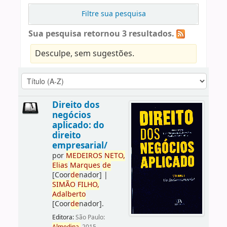
Filtre sua pesquisa
Sua pesquisa retornou 3 resultados.
Desculpe, sem sugestões.
Direito dos
negócios
aplicado: do
direito
empresarial/
por
ME
DE
IROS
NETO,
Elias
Marques
de
[Coor
de
nador]
|
SIMÃO
FILHO,
Adalberto
[Coor
de
nador]
.
Editora:
São Paulo: