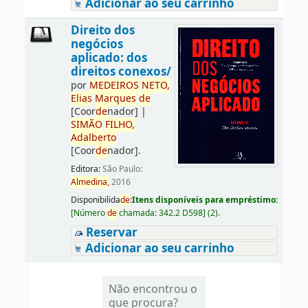
Adicionar ao seu carrinho
Direito dos
negócios
aplicado: dos
direitos conexos/
por
ME
DE
IROS
NETO,
Elias
Marques
de
[Coor
de
nador]
|
SIMÃO
FILHO,
Adalberto
[Coor
de
nador]
.
Editora:
São Paulo:
Almedina,
2016
Disponibilida
de
:
Itens disponíveis para empréstimo:
[
Número
de
chamada:
342.2 D598
]
(2).
Reservar
Adicionar ao seu carrinho
Não encontrou o
que procura?