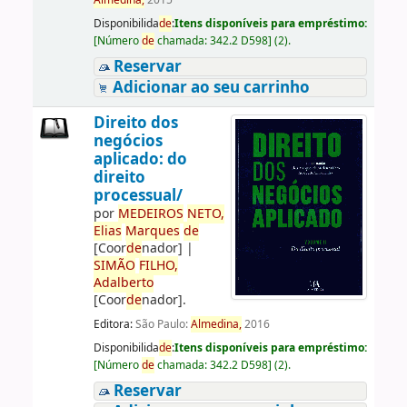
Almedina,
2015
Disponibilida
de
:
Itens disponíveis para empréstimo:
[
Número
de
chamada:
342.2 D598
]
(2).
Reservar
Adicionar ao seu carrinho
Direito dos
negócios
aplicado: do
direito
processual/
por
ME
DE
IROS
NETO,
Elias
Marques
de
[Coor
de
nador]
|
SIMÃO
FILHO,
Adalberto
[Coor
de
nador]
.
Editora:
São Paulo:
Almedina,
2016
Disponibilida
de
:
Itens disponíveis para empréstimo:
[
Número
de
chamada:
342.2 D598
]
(2).
Reservar