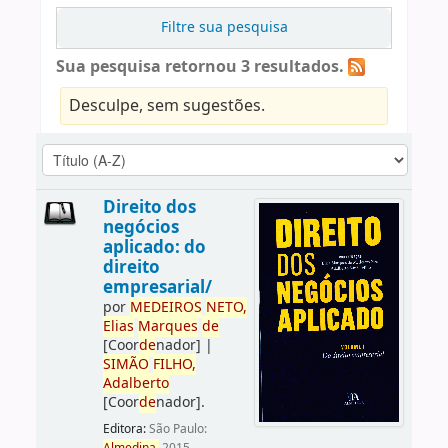
Filtre sua pesquisa
Sua pesquisa retornou 3 resultados.
Desculpe, sem sugestões.
Direito dos
negócios
aplicado: do
direito
empresarial/
por
ME
DE
IROS
NETO,
Elias
Marques
de
[Coor
de
nador]
|
SIMÃO
FILHO,
Adalberto
[Coor
de
nador]
.
Editora:
São Paulo: