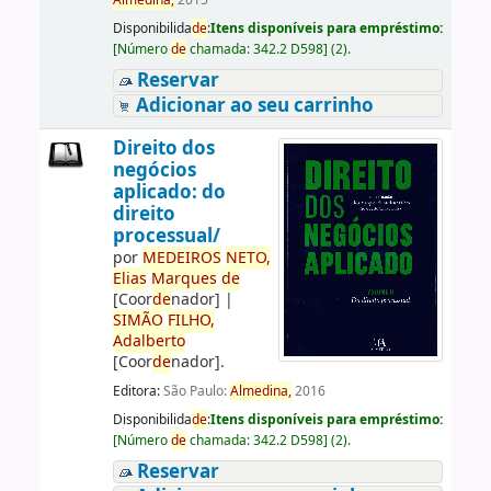
Almedina,
2015
Disponibilida
de
:
Itens disponíveis para empréstimo:
[
Número
de
chamada:
342.2 D598
]
(2).
Reservar
Adicionar ao seu carrinho
Direito dos
negócios
aplicado: do
direito
processual/
por
ME
DE
IROS
NETO,
Elias
Marques
de
[Coor
de
nador]
|
SIMÃO
FILHO,
Adalberto
[Coor
de
nador]
.
Editora:
São Paulo:
Almedina,
2016
Disponibilida
de
:
Itens disponíveis para empréstimo:
[
Número
de
chamada:
342.2 D598
]
(2).
Reservar