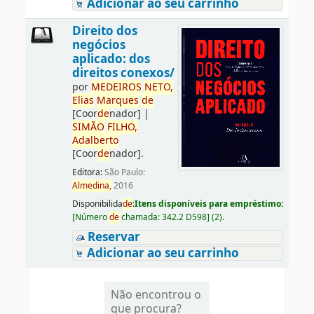
Adicionar ao seu carrinho
Direito dos
negócios
aplicado: dos
direitos conexos/
por
ME
DE
IROS
NETO,
Elias
Marques
de
[Coor
de
nador]
|
SIMÃO
FILHO,
Adalberto
[Coor
de
nador]
.
Editora:
São Paulo:
Almedina,
2016
Disponibilida
de
:
Itens disponíveis para empréstimo:
[
Número
de
chamada:
342.2 D598
]
(2).
Reservar
Adicionar ao seu carrinho
Não encontrou o
que procura?