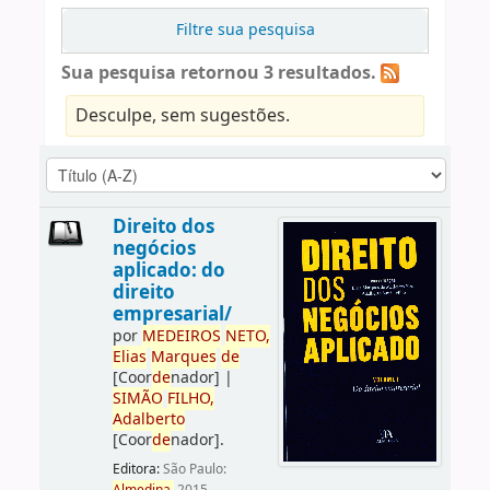
Filtre sua pesquisa
Sua pesquisa retornou 3 resultados.
Desculpe, sem sugestões.
Direito dos
negócios
aplicado: do
direito
empresarial/
por
ME
DE
IROS
NETO,
Elias
Marques
de
[Coor
de
nador]
|
SIMÃO
FILHO,
Adalberto
[Coor
de
nador]
.
Editora:
São Paulo: