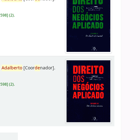
D598
]
(2).
,
Adalberto
[Coor
de
nador]
.
D598
]
(2).