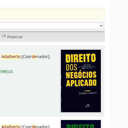
,
Adalberto
[Coor
de
nador]
.
D598
]
(2).
,
Adalberto
[Coor
de
nador]
.