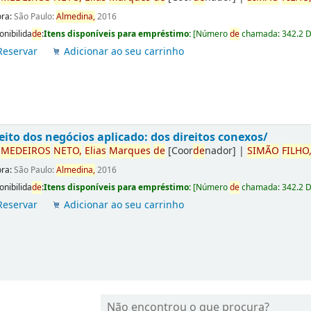
ora:
São Paulo:
Almedina,
2016
onibilida
de
:
Itens disponíveis para empréstimo:
[
Número
de
chamada:
342.2 
Reservar
Adicionar ao seu carrinho
eito dos negócios aplicado: dos direitos conexos/
r
ME
DE
IROS
NETO,
Elias
Marques
de
[Coor
de
nador]
|
SIMÃO
FILHO
ora:
São Paulo:
Almedina,
2016
onibilida
de
:
Itens disponíveis para empréstimo:
[
Número
de
chamada:
342.2 
Reservar
Adicionar ao seu carrinho
Não encontrou o que procura?