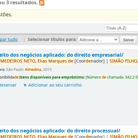
u 3 resultados.
tões.
par tudo
|
Selecionar títulos para:
eito dos negócios aplicado: do direito empresarial/
r
ME
DE
IROS
NETO,
Elias
Marques
de
[Coor
de
nador]
|
SIMÃO
FILHO
ora:
São Paulo:
Almedina,
2015
onibilida
de
:
Itens disponíveis para empréstimo:
[
Número
de
chamada:
342.2 
Reservar
Adicionar ao seu carrinho
eito dos negócios aplicado: do direito processual/
r
ME
DE
IROS
NETO,
Elias
Marques
de
[Coor
de
nador]
|
SIMÃO
FILHO