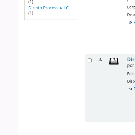
(1)
Edit
Direito Processual C...
(1)
Disp
Dir
3.
po
Edit
Disp