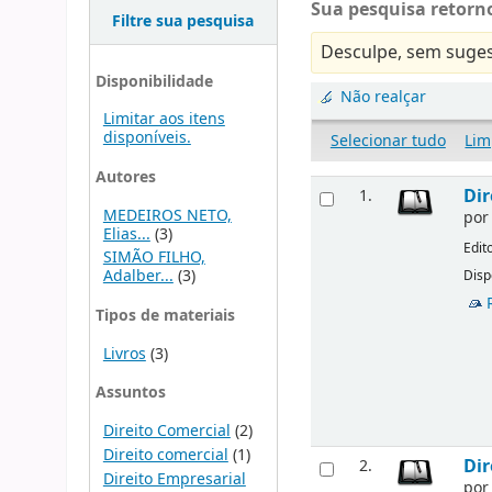
Sua pesquisa retorno
Filtre sua pesquisa
Desculpe, sem suges
Disponibilidade
Não realçar
Limitar aos itens
disponíveis.
Selecionar tudo
Lim
Autores
Dir
1.
MEDEIROS NETO,
po
Elias...
(3)
Edit
SIMÃO FILHO,
Adalber...
(3)
Disp
Tipos de materiais
Livros
(3)
Assuntos
Direito Comercial
(2)
Direito comercial
(1)
Dir
2.
Direito Empresarial
po