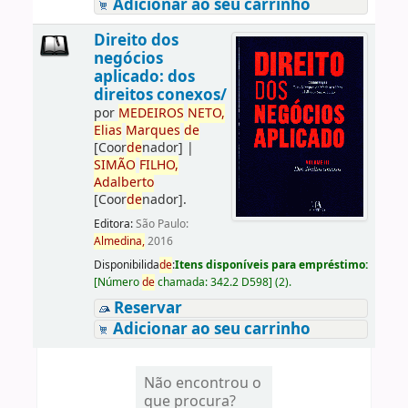
Adicionar ao seu carrinho
Direito dos
negócios
aplicado: dos
direitos conexos/
por
ME
DE
IROS
NETO,
Elias
Marques
de
[Coor
de
nador]
|
SIMÃO
FILHO,
Adalberto
[Coor
de
nador]
.
Editora:
São Paulo:
Almedina,
2016
Disponibilida
de
:
Itens disponíveis para empréstimo:
[
Número
de
chamada:
342.2 D598
]
(2).
Reservar
Adicionar ao seu carrinho
Não encontrou o
que procura?