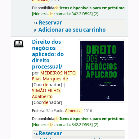
Almedina,
2015
Disponibilida
de
:
Itens disponíveis para empréstimo:
[
Número
de
chamada:
342.2 D598
]
(2).
Reservar
Adicionar ao seu carrinho
Direito dos
negócios
aplicado: do
direito
processual/
por
ME
DE
IROS
NETO,
Elias
Marques
de
[Coor
de
nador]
|
SIMÃO
FILHO,
Adalberto
[Coor
de
nador]
.
Editora:
São Paulo:
Almedina,
2016
Disponibilida
de
:
Itens disponíveis para empréstimo:
[
Número
de
chamada:
342.2 D598
]
(2).
Reservar