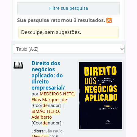
Filtre sua pesquisa
Sua pesquisa retornou 3 resultados.
Desculpe, sem sugestões.
Direito dos
negócios
aplicado: do
direito
empresarial/
por
ME
DE
IROS
NETO,
Elias
Marques
de
[Coor
de
nador]
|
SIMÃO
FILHO,
Adalberto
[Coor
de
nador]
.
Editora:
São Paulo: