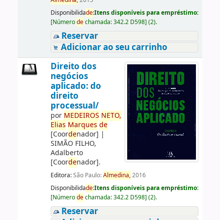
Almedina,
2015
Disponibilida
de
:
Itens disponíveis para empréstimo:
[
Número
de
chamada:
342.2 D598
]
(2).
Reservar
Adicionar ao seu carrinho
Direito dos
negócios
aplicado: do
direito
processual/
por
ME
DE
IROS
NETO,
Elias
Marques
de
[Coor
de
nador]
|
SIMÃO FILHO,
Adalberto
[Coor
de
nador]
.
Editora:
São Paulo:
Almedina,
2016
Disponibilida
de
:
Itens disponíveis para empréstimo:
[
Número
de
chamada:
342.2 D598
]
(2).
Reservar