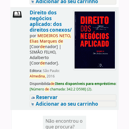
Adicionar ao seu carrinho
Direito dos
negócios
aplicado: dos
direitos conexos/
por
ME
DE
IROS
NETO,
Elias
Marques
de
[Coor
de
nador]
|
SIMÃO FILHO,
Adalberto
[Coor
de
nador]
.
Editora:
São Paulo:
Almedina,
2016
Disponibilida
de
:
Itens disponíveis para empréstimo:
[
Número
de
chamada:
342.2 D598
]
(2).
Reservar
Adicionar ao seu carrinho
Não encontrou o
que procura?