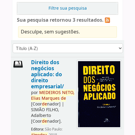
Filtre sua pesquisa
Sua pesquisa retornou 3 resultados.
Desculpe, sem sugestões.
Direito dos
negócios
aplicado: do
direito
empresarial/
por
ME
DE
IROS
NETO,
Elias
Marques
de
[Coor
de
nador]
|
SIMÃO FILHO,
Adalberto
[Coor
de
nador]
.
Editora:
São Paulo: