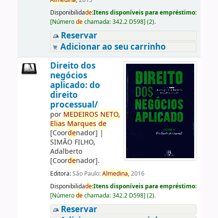
Almedina,
2015
Disponibilida
de
:
Itens disponíveis para empréstimo:
[
Número
de
chamada:
342.2 D598
]
(2).
Reservar
Adicionar ao seu carrinho
Direito dos
negócios
aplicado: do
direito
processual/
por
ME
DE
IROS
NETO,
Elias
Marques
de
[Coor
de
nador]
|
SIMÃO FILHO,
Adalberto
[Coor
de
nador]
.
Editora:
São Paulo:
Almedina,
2016
Disponibilida
de
:
Itens disponíveis para empréstimo:
[
Número
de
chamada:
342.2 D598
]
(2).
Reservar