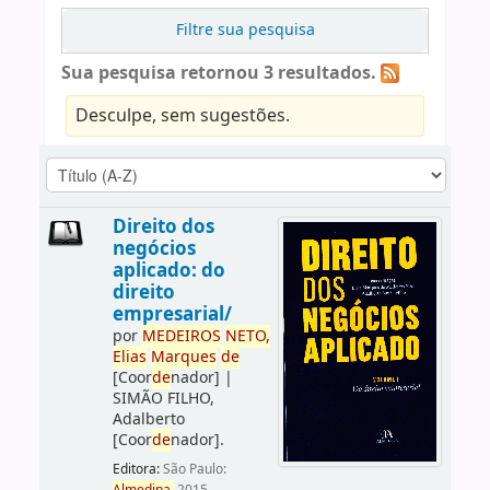
Filtre sua pesquisa
Sua pesquisa retornou 3 resultados.
Desculpe, sem sugestões.
Direito dos
negócios
aplicado: do
direito
empresarial/
por
ME
DE
IROS
NETO,
Elias
Marques
de
[Coor
de
nador]
|
SIMÃO FILHO,
Adalberto
[Coor
de
nador]
.
Editora:
São Paulo: