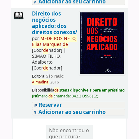
Adicionar ao seu carrinho
Direito dos
negócios
aplicado: dos
direitos conexos/
por
ME
DE
IROS
NETO,
Elias
Marques
de
[Coor
de
nador]
|
SIMÃO FILHO,
Adalberto
[Coor
de
nador]
.
Editora:
São Paulo:
Almedina,
2016
Disponibilida
de
:
Itens disponíveis para empréstimo:
[
Número
de
chamada:
342.2 D598
]
(2).
Reservar
Adicionar ao seu carrinho
Não encontrou o
que procura?