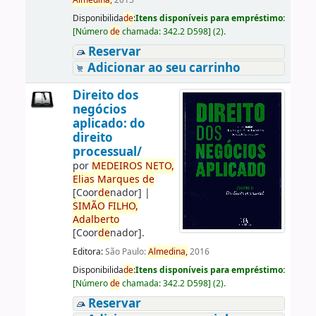
Almedina,
2015
Disponibilida
de
:
Itens disponíveis para empréstimo:
[
Número
de
chamada:
342.2 D598
]
(2).
Reservar
Adicionar ao seu carrinho
Direito dos
negócios
aplicado: do
direito
processual/
por
ME
DE
IROS
NETO,
Elias
Marques
de
[Coor
de
nador]
|
SIMÃO
FILHO,
Adalberto
[Coor
de
nador]
.
Editora:
São Paulo:
Almedina,
2016
Disponibilida
de
:
Itens disponíveis para empréstimo:
[
Número
de
chamada:
342.2 D598
]
(2).
Reservar