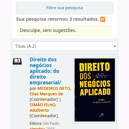
Filtre sua pesquisa
Sua pesquisa retornou 3 resultados.
Desculpe, sem sugestões.
Direito dos
negócios
aplicado: do
direito
empresarial/
por
ME
DE
IROS
NETO,
Elias
Marques
de
[Coor
de
nador]
|
SIMÃO
FILHO,
Adalberto
[Coor
de
nador]
.
Editora:
São Paulo: