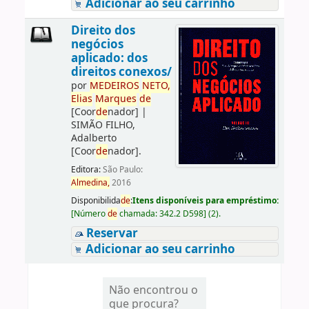
Adicionar ao seu carrinho
Direito dos
negócios
aplicado: dos
direitos conexos/
por
ME
DE
IROS
NETO,
Elias
Marques
de
[Coor
de
nador]
|
SIMÃO FILHO,
Adalberto
[Coor
de
nador]
.
Editora:
São Paulo:
Almedina,
2016
Disponibilida
de
:
Itens disponíveis para empréstimo:
[
Número
de
chamada:
342.2 D598
]
(2).
Reservar
Adicionar ao seu carrinho
Não encontrou o
que procura?