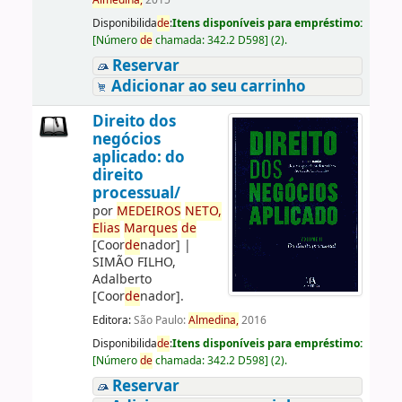
Almedina,
2015
Disponibilida
de
:
Itens disponíveis para empréstimo:
[
Número
de
chamada:
342.2 D598
]
(2).
Reservar
Adicionar ao seu carrinho
Direito dos
negócios
aplicado: do
direito
processual/
por
ME
DE
IROS
NETO,
Elias
Marques
de
[Coor
de
nador]
|
SIMÃO FILHO,
Adalberto
[Coor
de
nador]
.
Editora:
São Paulo:
Almedina,
2016
Disponibilida
de
:
Itens disponíveis para empréstimo:
[
Número
de
chamada:
342.2 D598
]
(2).
Reservar