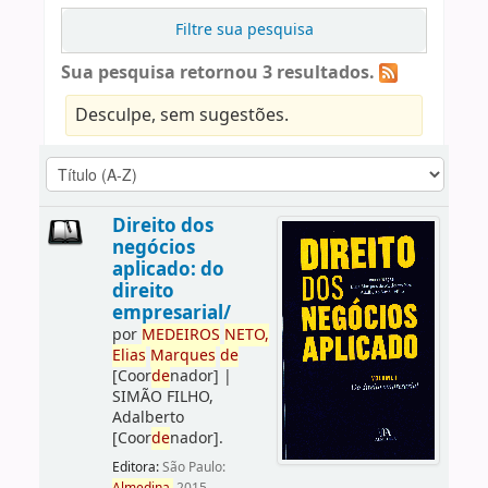
Filtre sua pesquisa
Sua pesquisa retornou 3 resultados.
Desculpe, sem sugestões.
Direito dos
negócios
aplicado: do
direito
empresarial/
por
ME
DE
IROS
NETO,
Elias
Marques
de
[Coor
de
nador]
|
SIMÃO FILHO,
Adalberto
[Coor
de
nador]
.
Editora:
São Paulo: