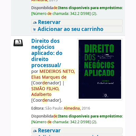
Almedina,
2015
Disponibilida
de
:
Itens disponíveis para empréstimo:
[
Número
de
chamada:
342.2 D598
]
(2).
Reservar
Adicionar ao seu carrinho
Direito dos
negócios
aplicado: do
direito
processual/
por
ME
DE
IROS
NETO,
Elias
Marques
de
[Coor
de
nador]
|
SIMÃO
FILHO,
Adalberto
[Coor
de
nador]
.
Editora:
São Paulo:
Almedina,
2016
Disponibilida
de
:
Itens disponíveis para empréstimo:
[
Número
de
chamada:
342.2 D598
]
(2).
Reservar