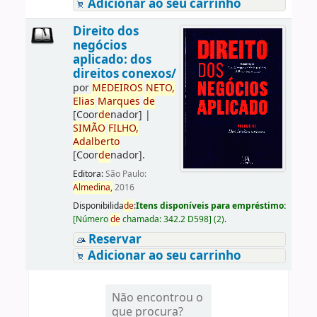
Adicionar ao seu carrinho
Direito dos
negócios
aplicado: dos
direitos conexos/
por
ME
DE
IROS
NETO,
Elias
Marques
de
[Coor
de
nador]
|
SIMÃO
FILHO,
Adalberto
[Coor
de
nador]
.
Editora:
São Paulo:
Almedina,
2016
Disponibilida
de
:
Itens disponíveis para empréstimo:
[
Número
de
chamada:
342.2 D598
]
(2).
Reservar
Adicionar ao seu carrinho
Não encontrou o
que procura?