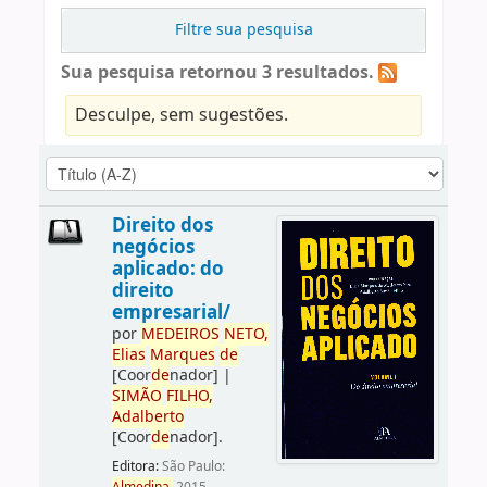
Filtre sua pesquisa
Sua pesquisa retornou 3 resultados.
Desculpe, sem sugestões.
Direito dos
negócios
aplicado: do
direito
empresarial/
por
ME
DE
IROS
NETO,
Elias
Marques
de
[Coor
de
nador]
|
SIMÃO
FILHO,
Adalberto
[Coor
de
nador]
.
Editora:
São Paulo: