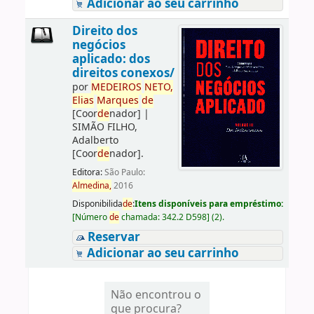
Adicionar ao seu carrinho
Direito dos
negócios
aplicado: dos
direitos conexos/
por
ME
DE
IROS
NETO,
Elias
Marques
de
[Coor
de
nador]
|
SIMÃO FILHO,
Adalberto
[Coor
de
nador]
.
Editora:
São Paulo:
Almedina,
2016
Disponibilida
de
:
Itens disponíveis para empréstimo:
[
Número
de
chamada:
342.2 D598
]
(2).
Reservar
Adicionar ao seu carrinho
Não encontrou o
que procura?