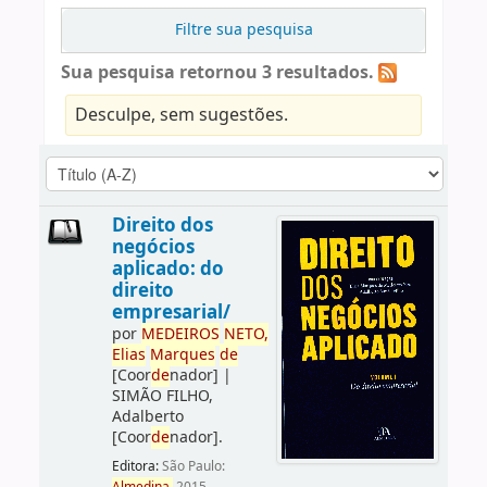
Filtre sua pesquisa
Sua pesquisa retornou 3 resultados.
Desculpe, sem sugestões.
Direito dos
negócios
aplicado: do
direito
empresarial/
por
ME
DE
IROS
NETO,
Elias
Marques
de
[Coor
de
nador]
|
SIMÃO FILHO,
Adalberto
[Coor
de
nador]
.
Editora:
São Paulo: