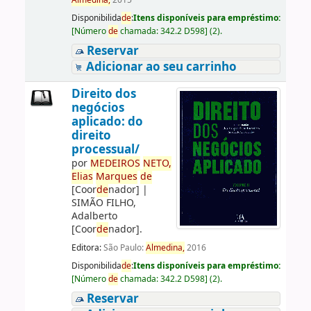
Almedina,
2015
Disponibilida
de
:
Itens disponíveis para empréstimo:
[
Número
de
chamada:
342.2 D598
]
(2).
Reservar
Adicionar ao seu carrinho
Direito dos
negócios
aplicado: do
direito
processual/
por
ME
DE
IROS
NETO,
Elias
Marques
de
[Coor
de
nador]
|
SIMÃO FILHO,
Adalberto
[Coor
de
nador]
.
Editora:
São Paulo:
Almedina,
2016
Disponibilida
de
:
Itens disponíveis para empréstimo:
[
Número
de
chamada:
342.2 D598
]
(2).
Reservar