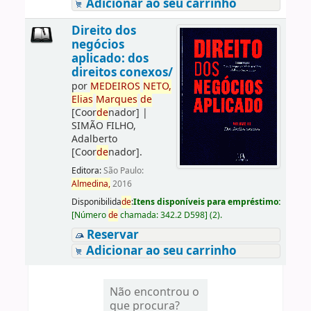
Adicionar ao seu carrinho
Direito dos
negócios
aplicado: dos
direitos conexos/
por
ME
DE
IROS
NETO,
Elias
Marques
de
[Coor
de
nador]
|
SIMÃO FILHO,
Adalberto
[Coor
de
nador]
.
Editora:
São Paulo:
Almedina,
2016
Disponibilida
de
:
Itens disponíveis para empréstimo:
[
Número
de
chamada:
342.2 D598
]
(2).
Reservar
Adicionar ao seu carrinho
Não encontrou o
que procura?