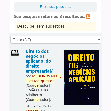
Filtre sua pesquisa
Sua pesquisa retornou 3 resultados.
Desculpe, sem sugestões.
Direito dos
negócios
aplicado: do
direito
empresarial/
por
ME
DE
IROS
NETO,
Elias
Marques
de
[Coor
de
nador]
|
SIMÃO FILHO,
Adalberto
[Coor
de
nador]
.
Editora:
São Paulo: