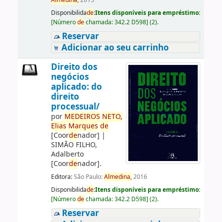
Almedina,
2015
Disponibilida
de
:
Itens disponíveis para empréstimo:
[
Número
de
chamada:
342.2 D598
]
(2).
Reservar
Adicionar ao seu carrinho
Direito dos
negócios
aplicado: do
direito
processual/
por
ME
DE
IROS
NETO,
Elias
Marques
de
[Coor
de
nador]
|
SIMÃO FILHO,
Adalberto
[Coor
de
nador]
.
Editora:
São Paulo:
Almedina,
2016
Disponibilida
de
:
Itens disponíveis para empréstimo:
[
Número
de
chamada:
342.2 D598
]
(2).
Reservar