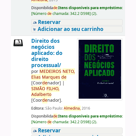
Almedina,
2015
Disponibilida
de
:
Itens disponíveis para empréstimo:
[
Número
de
chamada:
342.2 D598
]
(2).
Reservar
Adicionar ao seu carrinho
Direito dos
negócios
aplicado: do
direito
processual/
por
ME
DE
IROS
NETO,
Elias
Marques
de
[Coor
de
nador]
|
SIMÃO
FILHO,
Adalberto
[Coor
de
nador]
.
Editora:
São Paulo:
Almedina,
2016
Disponibilida
de
:
Itens disponíveis para empréstimo:
[
Número
de
chamada:
342.2 D598
]
(2).
Reservar