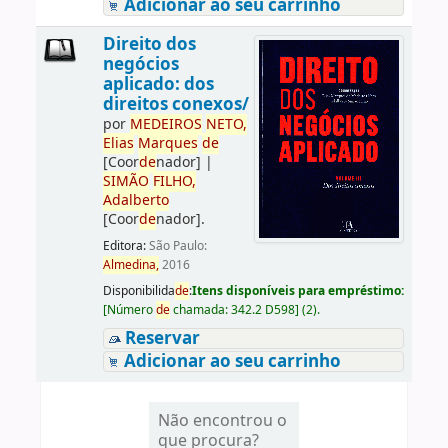
Adicionar ao seu carrinho
Direito dos
negócios
aplicado: dos
direitos conexos/
por
ME
DE
IROS
NETO,
Elias
Marques
de
[Coor
de
nador]
|
SIMÃO
FILHO,
Adalberto
[Coor
de
nador]
.
Editora:
São Paulo:
Almedina,
2016
Disponibilida
de
:
Itens disponíveis para empréstimo:
[
Número
de
chamada:
342.2 D598
]
(2).
Reservar
Adicionar ao seu carrinho
Não encontrou o
que procura?