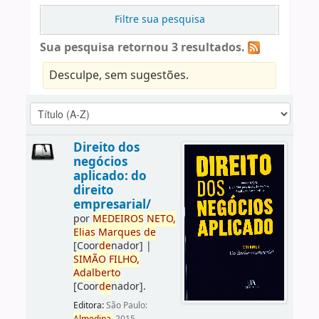
Filtre sua pesquisa
Sua pesquisa retornou 3 resultados.
Desculpe, sem sugestões.
Direito dos
negócios
aplicado: do
direito
empresarial/
por
ME
DE
IROS
NETO,
Elias
Marques
de
[Coor
de
nador]
|
SIMÃO
FILHO,
Adalberto
[Coor
de
nador]
.
Editora:
São Paulo: