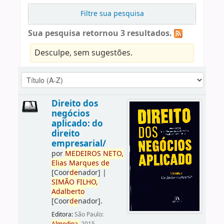
Filtre sua pesquisa
Sua pesquisa retornou 3 resultados.
Desculpe, sem sugestões.
Direito dos
negócios
aplicado: do
direito
empresarial/
por
ME
DE
IROS
NETO,
Elias
Marques
de
[Coor
de
nador]
|
SIMÃO
FILHO,
Adalberto
[Coor
de
nador]
.
Editora:
São Paulo: