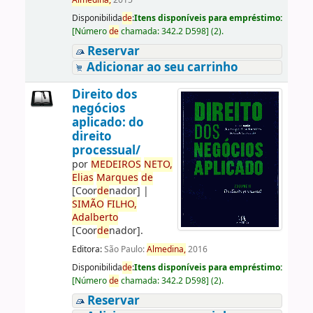
Almedina,
2015
Disponibilida
de
:
Itens disponíveis para empréstimo:
[
Número
de
chamada:
342.2 D598
]
(2).
Reservar
Adicionar ao seu carrinho
Direito dos
negócios
aplicado: do
direito
processual/
por
ME
DE
IROS
NETO,
Elias
Marques
de
[Coor
de
nador]
|
SIMÃO
FILHO,
Adalberto
[Coor
de
nador]
.
Editora:
São Paulo:
Almedina,
2016
Disponibilida
de
:
Itens disponíveis para empréstimo:
[
Número
de
chamada:
342.2 D598
]
(2).
Reservar