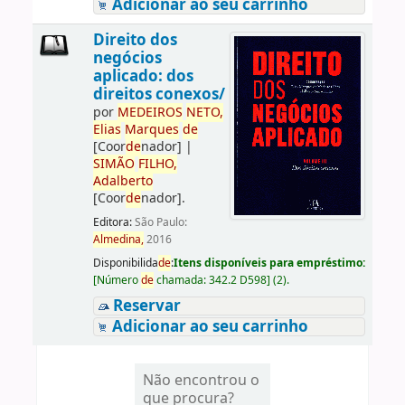
Adicionar ao seu carrinho
Direito dos
negócios
aplicado: dos
direitos conexos/
por
ME
DE
IROS
NETO,
Elias
Marques
de
[Coor
de
nador]
|
SIMÃO
FILHO,
Adalberto
[Coor
de
nador]
.
Editora:
São Paulo:
Almedina,
2016
Disponibilida
de
:
Itens disponíveis para empréstimo:
[
Número
de
chamada:
342.2 D598
]
(2).
Reservar
Adicionar ao seu carrinho
Não encontrou o
que procura?