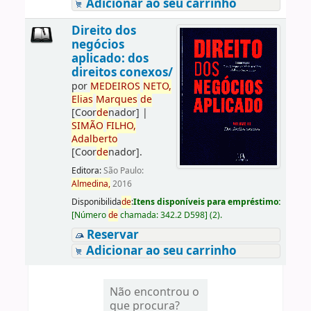
Adicionar ao seu carrinho
Direito dos
negócios
aplicado: dos
direitos conexos/
por
ME
DE
IROS
NETO,
Elias
Marques
de
[Coor
de
nador]
|
SIMÃO
FILHO,
Adalberto
[Coor
de
nador]
.
Editora:
São Paulo:
Almedina,
2016
Disponibilida
de
:
Itens disponíveis para empréstimo:
[
Número
de
chamada:
342.2 D598
]
(2).
Reservar
Adicionar ao seu carrinho
Não encontrou o
que procura?