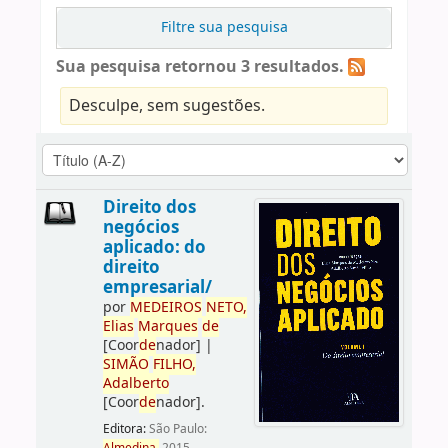
Filtre sua pesquisa
Sua pesquisa retornou 3 resultados.
Desculpe, sem sugestões.
Direito dos
negócios
aplicado: do
direito
empresarial/
por
ME
DE
IROS
NETO,
Elias
Marques
de
[Coor
de
nador]
|
SIMÃO
FILHO,
Adalberto
[Coor
de
nador]
.
Editora:
São Paulo: