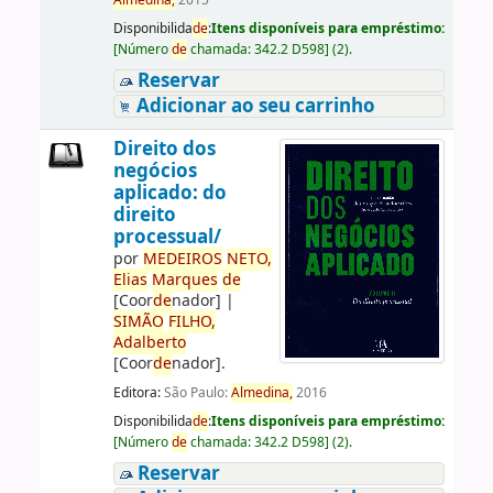
Almedina,
2015
Disponibilida
de
:
Itens disponíveis para empréstimo:
[
Número
de
chamada:
342.2 D598
]
(2).
Reservar
Adicionar ao seu carrinho
Direito dos
negócios
aplicado: do
direito
processual/
por
ME
DE
IROS
NETO,
Elias
Marques
de
[Coor
de
nador]
|
SIMÃO
FILHO,
Adalberto
[Coor
de
nador]
.
Editora:
São Paulo:
Almedina,
2016
Disponibilida
de
:
Itens disponíveis para empréstimo:
[
Número
de
chamada:
342.2 D598
]
(2).
Reservar