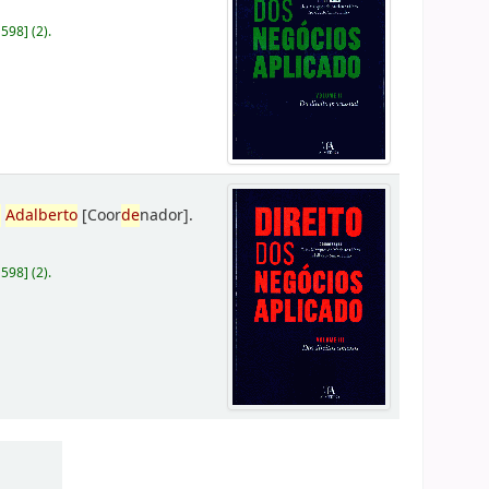
D598
]
(2).
,
Adalberto
[Coor
de
nador]
.
D598
]
(2).