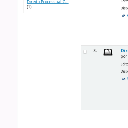
Edit
Direito Processual C...
(1)
Disp
Dir
3.
po
Edit
Disp