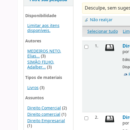
Desculpe, sem suges
Disponibilidade
Não realçar
Limitar aos itens
disponíveis.
Selecionar tudo
Lim
Autores
Dir
1.
MEDEIROS NETO,
po
Elias...
(3)
Edit
SIMÃO FILHO,
Adalber...
(3)
Disp
Tipos de materiais
Livros
(3)
Assuntos
Direito Comercial
(2)
Direito comercial
(1)
Dir
2.
Direito Empresarial
po
(1)