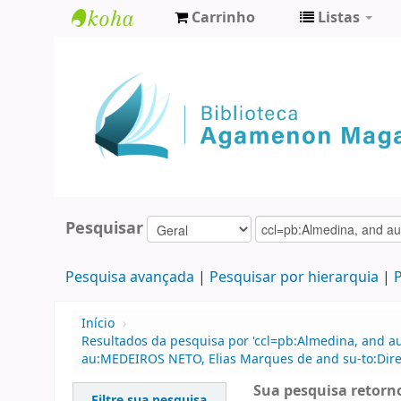
Carrinho
Listas
Biblioteca
Agamenon
Magalhães
Pesquisar
Pesquisa avançada
Pesquisar por hierarquia
P
Início
›
Resultados da pesquisa por 'ccl=pb:Almedina, and a
au:MEDEIROS NETO, Elias Marques de and su-to:Direi
Sua pesquisa retorno
Filtre sua pesquisa