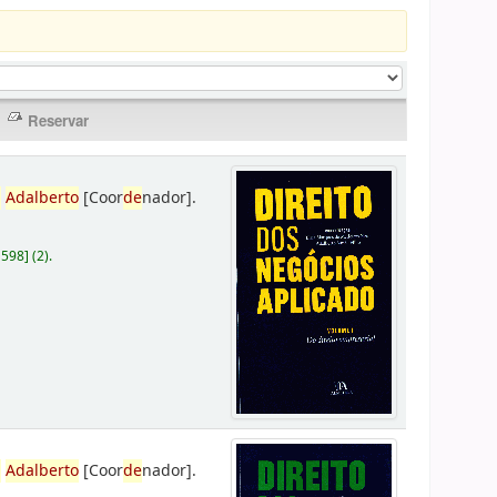
,
Adalberto
[Coor
de
nador]
.
D598
]
(2).
,
Adalberto
[Coor
de
nador]
.