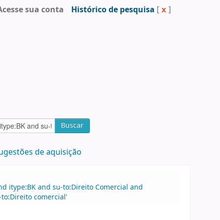
Acesse sua conta
Histórico de pesquisa
[
x
]
Buscar
ugestões de aquisição
d itype:BK and su-to:Direito Comercial and
o:Direito comercial'