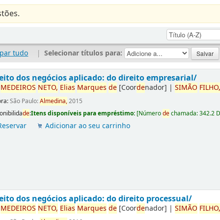
tões.
par tudo
|
Selecionar títulos para:
eito dos negócios aplicado: do direito empresarial/
r
ME
DE
IROS
NETO,
Elias
Marques
de
[Coor
de
nador]
|
SIMÃO
FILHO
ora:
São Paulo:
Almedina,
2015
onibilida
de
:
Itens disponíveis para empréstimo:
[
Número
de
chamada:
342.2 
Reservar
Adicionar ao seu carrinho
eito dos negócios aplicado: do direito processual/
r
ME
DE
IROS
NETO,
Elias
Marques
de
[Coor
de
nador]
|
SIMÃO
FILHO