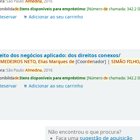
ora:
São Paulo:
Almedina,
2016
onibilida
de
:
Itens disponíveis para empréstimo:
[
Número
de
chamada:
342.2 
Reservar
Adicionar ao seu carrinho
eito dos negócios aplicado: dos direitos conexos/
r
ME
DE
IROS
NETO,
Elias
Marques
de
[Coor
de
nador]
|
SIMÃO
FILHO
ora:
São Paulo:
Almedina,
2016
onibilida
de
:
Itens disponíveis para empréstimo:
[
Número
de
chamada:
342.2 
Reservar
Adicionar ao seu carrinho
Não encontrou o que procura?
Faça uma
sugestão de aquisição