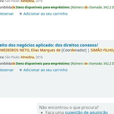
ora:
São Paulo:
Almedina,
2016
onibilida
de
:
Itens disponíveis para empréstimo:
[
Número
de
chamada:
342.2 
Reservar
Adicionar ao seu carrinho
eito dos negócios aplicado: dos direitos conexos/
r
ME
DE
IROS
NETO,
Elias
Marques
de
[Coor
de
nador]
|
SIMÃO
FILHO
ora:
São Paulo:
Almedina,
2016
onibilida
de
:
Itens disponíveis para empréstimo:
[
Número
de
chamada:
342.2 
Reservar
Adicionar ao seu carrinho
Não encontrou o que procura?
Faça uma
sugestão de aquisição