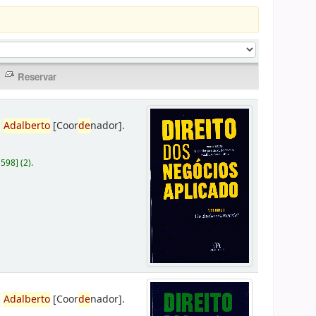
,
Adalberto
[Coor
de
nador]
.
D598
]
(2).
,
Adalberto
[Coor
de
nador]
.