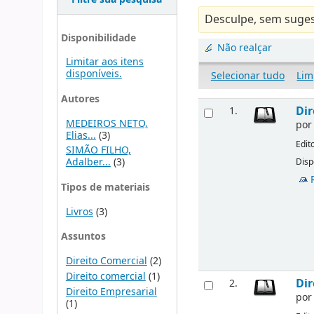
Desculpe, sem suges
Disponibilidade
Não realçar
Limitar aos itens
disponíveis.
Selecionar tudo
Lim
Autores
Dir
1.
MEDEIROS NETO,
po
Elias...
(3)
Edit
SIMÃO FILHO,
Adalber...
(3)
Disp
Tipos de materiais
Livros
(3)
Assuntos
Direito Comercial
(2)
Direito comercial
(1)
Dir
2.
Direito Empresarial
po
(1)