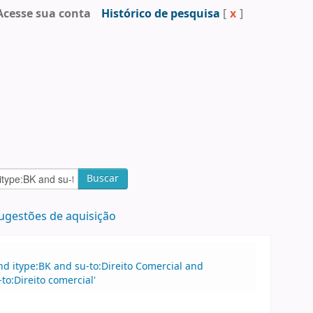
Acesse sua conta
Histórico de pesquisa
[
x
]
Buscar
ugestões de aquisição
d itype:BK and su-to:Direito Comercial and
o:Direito comercial'