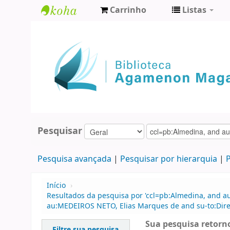
Carrinho
Listas
Biblioteca
Agamenon
Magalhães
Pesquisar
Pesquisa avançada
Pesquisar por hierarquia
P
Início
›
Resultados da pesquisa por 'ccl=pb:Almedina, and a
au:MEDEIROS NETO, Elias Marques de and su-to:Direi
Sua pesquisa retorno
Filtre sua pesquisa