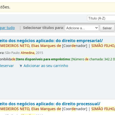
tões.
par tudo
|
Selecionar títulos para:
eito dos negócios aplicado: do direito empresarial/
r
ME
DE
IROS
NETO,
Elias
Marques
de
[Coor
de
nador]
|
SIMÃO
FILHO
ora:
São Paulo:
Almedina,
2015
onibilida
de
:
Itens disponíveis para empréstimo:
[
Número
de
chamada:
342.2 
Reservar
Adicionar ao seu carrinho
eito dos negócios aplicado: do direito processual/
r
ME
DE
IROS
NETO,
Elias
Marques
de
[Coor
de
nador]
|
SIMÃO
FILHO