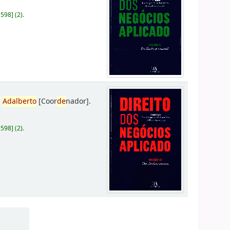
D598
]
(2).
,
Adalberto
[Coor
de
nador]
.
D598
]
(2).