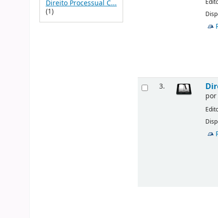
Edit
Direito Processual C...
(1)
Disp
Dir
3.
po
Edit
Disp