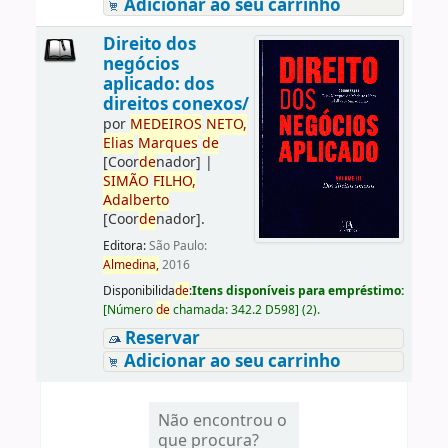
Adicionar ao seu carrinho
Direito dos
negócios
aplicado: dos
direitos conexos/
por
ME
DE
IROS
NETO,
Elias
Marques
de
[Coor
de
nador]
|
SIMÃO
FILHO,
Adalberto
[Coor
de
nador]
.
Editora:
São Paulo:
Almedina,
2016
Disponibilida
de
:
Itens disponíveis para empréstimo:
[
Número
de
chamada:
342.2 D598
]
(2).
Reservar
Adicionar ao seu carrinho
Não encontrou o
que procura?