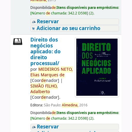
Almedina,
2015
Disponibilida
de
:
Itens disponíveis para empréstimo:
[
Número
de
chamada:
342.2 D598
]
(2).
Reservar
Adicionar ao seu carrinho
Direito dos
negócios
aplicado: do
direito
processual/
por
ME
DE
IROS
NETO,
Elias
Marques
de
[Coor
de
nador]
|
SIMÃO
FILHO,
Adalberto
[Coor
de
nador]
.
Editora:
São Paulo:
Almedina,
2016
Disponibilida
de
:
Itens disponíveis para empréstimo:
[
Número
de
chamada:
342.2 D598
]
(2).
Reservar