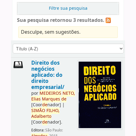
Filtre sua pesquisa
Sua pesquisa retornou 3 resultados.
Desculpe, sem sugestões.
Direito dos
negócios
aplicado: do
direito
empresarial/
por
ME
DE
IROS
NETO,
Elias
Marques
de
[Coor
de
nador]
|
SIMÃO
FILHO,
Adalberto
[Coor
de
nador]
.
Editora:
São Paulo: