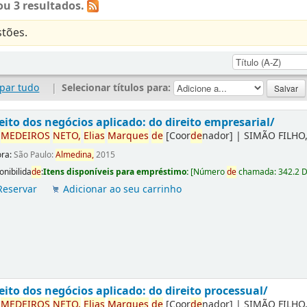
u 3 resultados.
tões.
par tudo
|
Selecionar títulos para:
eito dos negócios aplicado: do direito empresarial/
r
ME
DE
IROS
NETO,
Elias
Marques
de
[Coor
de
nador]
|
SIMÃO FILHO,
ora:
São Paulo:
Almedina,
2015
onibilida
de
:
Itens disponíveis para empréstimo:
[
Número
de
chamada:
342.2 
Reservar
Adicionar ao seu carrinho
eito dos negócios aplicado: do direito processual/
r
ME
DE
IROS
NETO,
Elias
Marques
de
[Coor
de
nador]
|
SIMÃO FILHO,