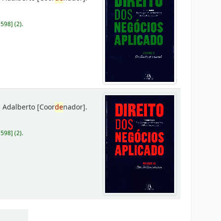
D598
]
(2).
 Adalberto
[Coor
de
nador]
.
D598
]
(2).