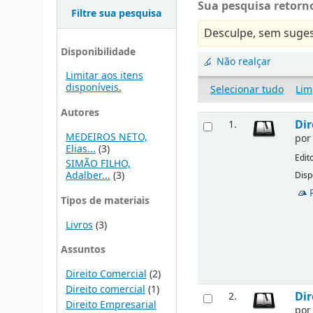
Sua pesquisa retorno
Filtre sua pesquisa
Desculpe, sem suges
Disponibilidade
Não realçar
Limitar aos itens
disponíveis.
Selecionar tudo
Lim
Autores
Dir
1.
MEDEIROS NETO,
po
Elias...
(3)
Edit
SIMÃO FILHO,
Adalber...
(3)
Disp
Tipos de materiais
Livros
(3)
Assuntos
Direito Comercial
(2)
Direito comercial
(1)
Dir
2.
Direito Empresarial
po