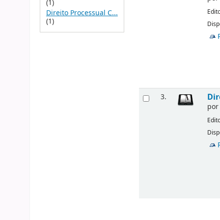
(1)
Edit
Direito Processual C...
(1)
Disp
Dir
3.
po
Edit
Disp