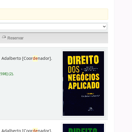
 Adalberto
[Coor
de
nador]
.
D598
]
(2).
 Adalberto
[Coor
de
nador]
.