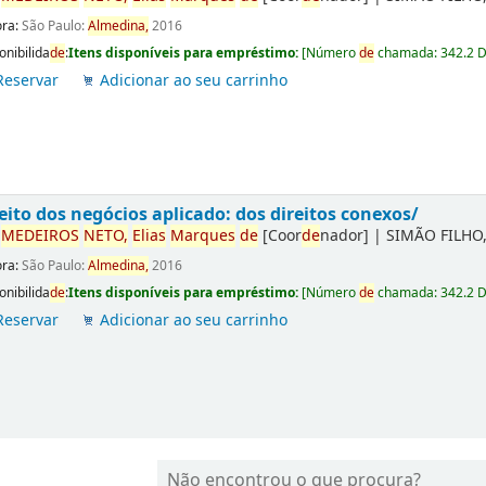
ora:
São Paulo:
Almedina,
2016
onibilida
de
:
Itens disponíveis para empréstimo:
[
Número
de
chamada:
342.2 
Reservar
Adicionar ao seu carrinho
eito dos negócios aplicado: dos direitos conexos/
r
ME
DE
IROS
NETO,
Elias
Marques
de
[Coor
de
nador]
|
SIMÃO FILHO,
ora:
São Paulo:
Almedina,
2016
onibilida
de
:
Itens disponíveis para empréstimo:
[
Número
de
chamada:
342.2 
Reservar
Adicionar ao seu carrinho
Não encontrou o que procura?