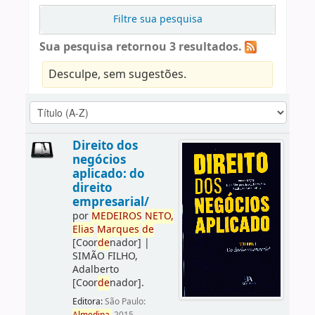
Filtre sua pesquisa
Sua pesquisa retornou 3 resultados.
Desculpe, sem sugestões.
Direito dos
negócios
aplicado: do
direito
empresarial/
por
ME
DE
IROS
NETO,
Elias
Marques
de
[Coor
de
nador]
|
SIMÃO FILHO,
Adalberto
[Coor
de
nador]
.
Editora:
São Paulo: