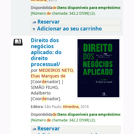
Almedina,
2015
Disponibilida
de
:
Itens disponíveis para empréstimo:
[
Número
de
chamada:
342.2 D598
]
(2).
Reservar
Adicionar ao seu carrinho
Direito dos
negócios
aplicado: do
direito
processual/
por
ME
DE
IROS
NETO,
Elias
Marques
de
[Coor
de
nador]
|
SIMÃO FILHO,
Adalberto
[Coor
de
nador]
.
Editora:
São Paulo:
Almedina,
2016
Disponibilida
de
:
Itens disponíveis para empréstimo:
[
Número
de
chamada:
342.2 D598
]
(2).
Reservar