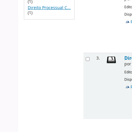
(1)
Edit
Direito Processual C...
(1)
Disp
Dir
3.
po
Edit
Disp