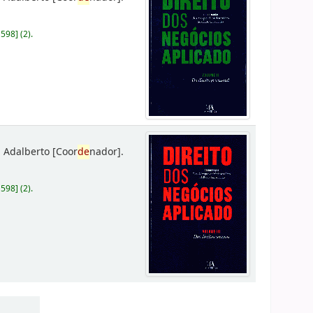
D598
]
(2).
 Adalberto
[Coor
de
nador]
.
D598
]
(2).