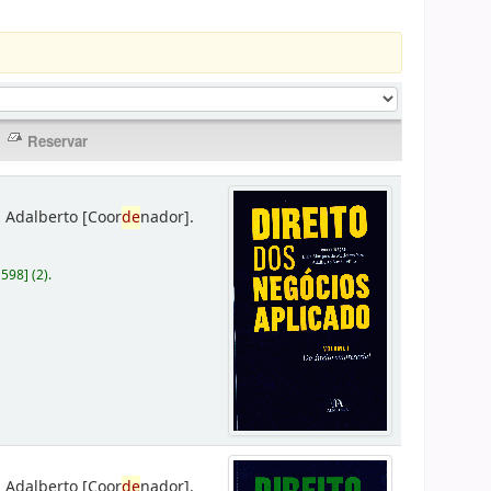
 Adalberto
[Coor
de
nador]
.
D598
]
(2).
 Adalberto
[Coor
de
nador]
.