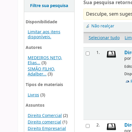
Sua pesquisa retorno
Filtre sua pesquisa
Desculpe, sem suges
Disponibilidade
Não realçar
Limitar aos itens
disponíveis.
Selecionar tudo
Lim
Autores
Dir
1.
MEDEIROS NETO,
po
Elias...
(3)
Edit
SIMÃO FILHO,
Adalber...
(3)
Disp
Tipos de materiais
Livros
(3)
Assuntos
Direito Comercial
(2)
Direito comercial
(1)
Dir
2.
Direito Empresarial
po