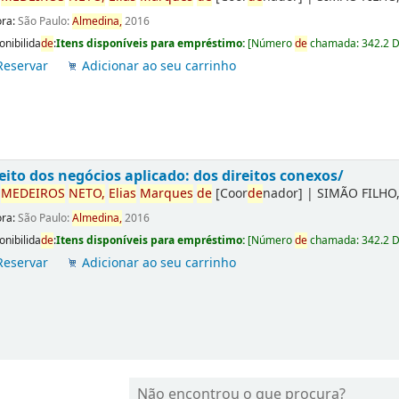
ora:
São Paulo:
Almedina,
2016
onibilida
de
:
Itens disponíveis para empréstimo:
[
Número
de
chamada:
342.2 
Reservar
Adicionar ao seu carrinho
eito dos negócios aplicado: dos direitos conexos/
r
ME
DE
IROS
NETO,
Elias
Marques
de
[Coor
de
nador]
|
SIMÃO FILHO,
ora:
São Paulo:
Almedina,
2016
onibilida
de
:
Itens disponíveis para empréstimo:
[
Número
de
chamada:
342.2 
Reservar
Adicionar ao seu carrinho
Não encontrou o que procura?