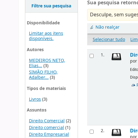
Sua pesquisa retorno
Filtre sua pesquisa
Desculpe, sem suges
Disponibilidade
Não realçar
Limitar aos itens
disponíveis.
Selecionar tudo
Lim
Autores
Dir
1.
MEDEIROS NETO,
po
Elias...
(3)
Edit
SIMÃO FILHO,
Adalber...
(3)
Disp
Tipos de materiais
Livros
(3)
Assuntos
Direito Comercial
(2)
Direito comercial
(1)
Dir
2.
Direito Empresarial
po