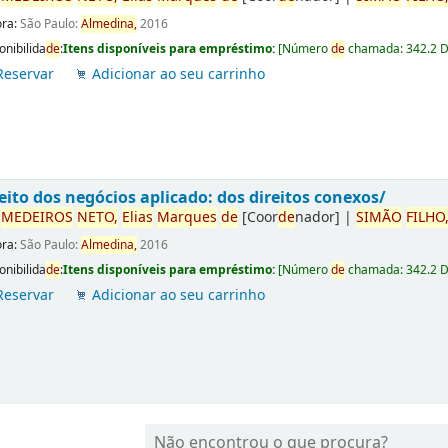
ora:
São Paulo:
Almedina,
2016
onibilida
de
:
Itens disponíveis para empréstimo:
[
Número
de
chamada:
342.2 
Reservar
Adicionar ao seu carrinho
eito dos negócios aplicado: dos direitos conexos/
r
ME
DE
IROS
NETO,
Elias
Marques
de
[Coor
de
nador]
|
SIMÃO
FILHO
ora:
São Paulo:
Almedina,
2016
onibilida
de
:
Itens disponíveis para empréstimo:
[
Número
de
chamada:
342.2 
Reservar
Adicionar ao seu carrinho
Não encontrou o que procura?