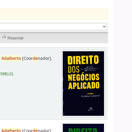
,
Adalberto
[Coor
de
nador]
.
D598
]
(2).
,
Adalberto
[Coor
de
nador]
.