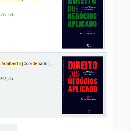
D598
]
(2).
,
Adalberto
[Coor
de
nador]
.
D598
]
(2).