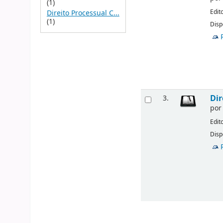
(1)
Edit
Direito Processual C...
(1)
Disp
Dir
3.
po
Edit
Disp