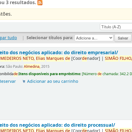
u 3 resultados.
tões.
par tudo
|
Selecionar títulos para:
eito dos negócios aplicado: do direito empresarial/
r
ME
DE
IROS
NETO,
Elias
Marques
de
[Coor
de
nador]
|
SIMÃO
FILHO
ora:
São Paulo:
Almedina,
2015
onibilida
de
:
Itens disponíveis para empréstimo:
[
Número
de
chamada:
342.2 
Reservar
Adicionar ao seu carrinho
eito dos negócios aplicado: do direito processual/
r
ME
DE
IROS
NETO,
Elias
Marques
de
[Coor
de
nador]
|
SIMÃO
FILHO