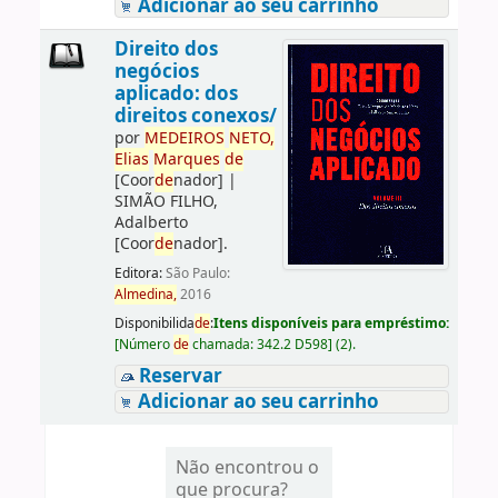
Adicionar ao seu carrinho
Direito dos
negócios
aplicado: dos
direitos conexos/
por
ME
DE
IROS
NETO,
Elias
Marques
de
[Coor
de
nador]
|
SIMÃO FILHO,
Adalberto
[Coor
de
nador]
.
Editora:
São Paulo:
Almedina,
2016
Disponibilida
de
:
Itens disponíveis para empréstimo:
[
Número
de
chamada:
342.2 D598
]
(2).
Reservar
Adicionar ao seu carrinho
Não encontrou o
que procura?