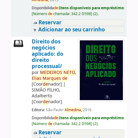
Almedina,
2015
Disponibilida
de
:
Itens disponíveis para empréstimo:
[
Número
de
chamada:
342.2 D598
]
(2).
Reservar
Adicionar ao seu carrinho
Direito dos
negócios
aplicado: do
direito
processual/
por
ME
DE
IROS
NETO,
Elias
Marques
de
[Coor
de
nador]
|
SIMÃO FILHO,
Adalberto
[Coor
de
nador]
.
Editora:
São Paulo:
Almedina,
2016
Disponibilida
de
:
Itens disponíveis para empréstimo:
[
Número
de
chamada:
342.2 D598
]
(2).
Reservar