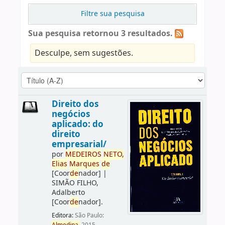
Filtre sua pesquisa
Sua pesquisa retornou 3 resultados.
Desculpe, sem sugestões.
Direito dos
negócios
aplicado: do
direito
empresarial/
por
ME
DE
IROS
NETO,
Elias
Marques
de
[Coor
de
nador]
|
SIMÃO FILHO,
Adalberto
[Coor
de
nador]
.
Editora:
São Paulo: