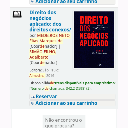
Adicionar ao seu carrinho
Direito dos
negócios
aplicado: dos
direitos conexos/
por
ME
DE
IROS
NETO,
Elias
Marques
de
[Coor
de
nador]
|
SIMÃO
FILHO,
Adalberto
[Coor
de
nador]
.
Editora:
São Paulo:
Almedina,
2016
Disponibilida
de
:
Itens disponíveis para empréstimo:
[
Número
de
chamada:
342.2 D598
]
(2).
Reservar
Adicionar ao seu carrinho
Não encontrou o
que procura?