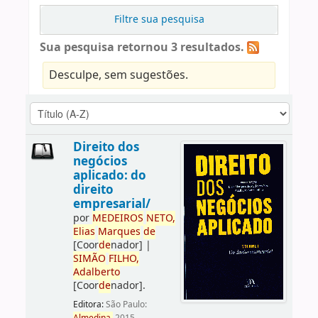
Filtre sua pesquisa
Sua pesquisa retornou 3 resultados.
Desculpe, sem sugestões.
Direito dos
negócios
aplicado: do
direito
empresarial/
por
ME
DE
IROS
NETO,
Elias
Marques
de
[Coor
de
nador]
|
SIMÃO
FILHO,
Adalberto
[Coor
de
nador]
.
Editora:
São Paulo: