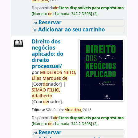
Almedina,
2015
Disponibilida
de
:
Itens disponíveis para empréstimo:
[
Número
de
chamada:
342.2 D598
]
(2).
Reservar
Adicionar ao seu carrinho
Direito dos
negócios
aplicado: do
direito
processual/
por
ME
DE
IROS
NETO,
Elias
Marques
de
[Coor
de
nador]
|
SIMÃO
FILHO,
Adalberto
[Coor
de
nador]
.
Editora:
São Paulo:
Almedina,
2016
Disponibilida
de
:
Itens disponíveis para empréstimo:
[
Número
de
chamada:
342.2 D598
]
(2).
Reservar