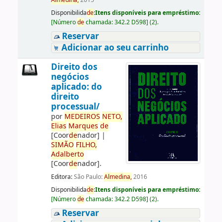
Almedina,
2015
Disponibilida
de
:
Itens disponíveis para empréstimo:
[
Número
de
chamada:
342.2 D598
]
(2).
Reservar
Adicionar ao seu carrinho
Direito dos
negócios
aplicado: do
direito
processual/
por
ME
DE
IROS
NETO,
Elias
Marques
de
[Coor
de
nador]
|
SIMÃO
FILHO,
Adalberto
[Coor
de
nador]
.
Editora:
São Paulo:
Almedina,
2016
Disponibilida
de
:
Itens disponíveis para empréstimo:
[
Número
de
chamada:
342.2 D598
]
(2).
Reservar