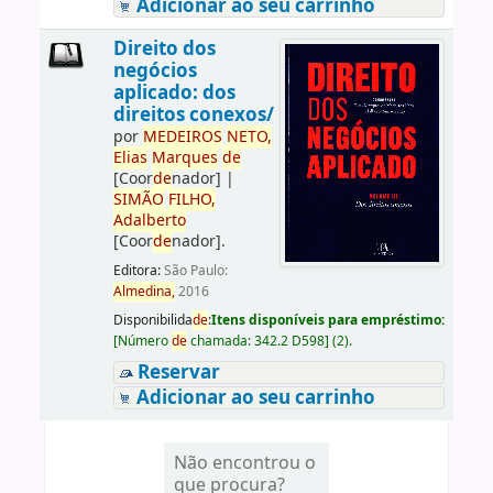
Adicionar ao seu carrinho
Direito dos
negócios
aplicado: dos
direitos conexos/
por
ME
DE
IROS
NETO,
Elias
Marques
de
[Coor
de
nador]
|
SIMÃO
FILHO,
Adalberto
[Coor
de
nador]
.
Editora:
São Paulo:
Almedina,
2016
Disponibilida
de
:
Itens disponíveis para empréstimo:
[
Número
de
chamada:
342.2 D598
]
(2).
Reservar
Adicionar ao seu carrinho
Não encontrou o
que procura?