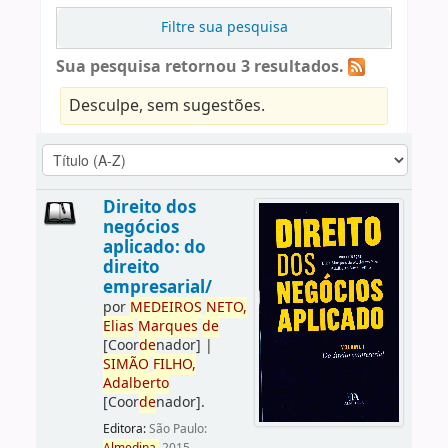
Filtre sua pesquisa
Sua pesquisa retornou 3 resultados.
Desculpe, sem sugestões.
Direito dos
negócios
aplicado: do
direito
empresarial/
por
ME
DE
IROS
NETO,
Elias
Marques
de
[Coor
de
nador]
|
SIMÃO
FILHO,
Adalberto
[Coor
de
nador]
.
Editora:
São Paulo: