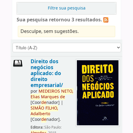
Filtre sua pesquisa
Sua pesquisa retornou 3 resultados.
Desculpe, sem sugestões.
Direito dos
negócios
aplicado: do
direito
empresarial/
por
ME
DE
IROS
NETO,
Elias
Marques
de
[Coor
de
nador]
|
SIMÃO
FILHO,
Adalberto
[Coor
de
nador]
.
Editora:
São Paulo: