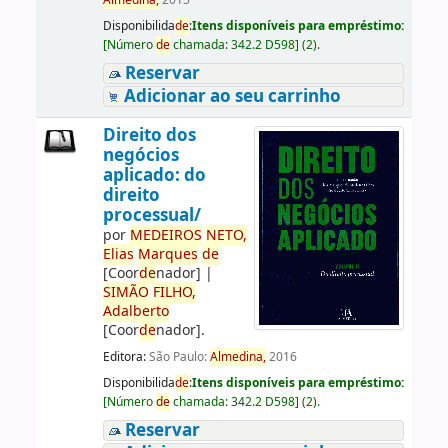
Almedina,
2015
Disponibilida
de
:
Itens disponíveis para empréstimo:
[
Número
de
chamada:
342.2 D598
]
(2).
Reservar
Adicionar ao seu carrinho
Direito dos
negócios
aplicado: do
direito
processual/
por
ME
DE
IROS
NETO,
Elias
Marques
de
[Coor
de
nador]
|
SIMÃO
FILHO,
Adalberto
[Coor
de
nador]
.
Editora:
São Paulo:
Almedina,
2016
Disponibilida
de
:
Itens disponíveis para empréstimo:
[
Número
de
chamada:
342.2 D598
]
(2).
Reservar