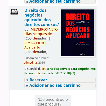
Adicionar ao seu carrinho
Direito dos
negócios
aplicado: dos
direitos conexos/
por
ME
DE
IROS
NETO,
Elias
Marques
de
[Coor
de
nador]
|
SIMÃO
FILHO,
Adalberto
[Coor
de
nador]
.
Editora:
São Paulo:
Almedina,
2016
Disponibilida
de
:
Itens disponíveis para empréstimo:
[
Número
de
chamada:
342.2 D598
]
(2).
Reservar
Adicionar ao seu carrinho
Não encontrou o
que procura?