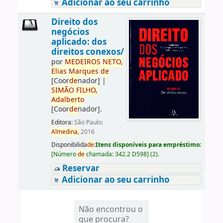
Adicionar ao seu carrinho
Direito dos
negócios
aplicado: dos
direitos conexos/
por
ME
DE
IROS
NETO,
Elias
Marques
de
[Coor
de
nador]
|
SIMÃO
FILHO,
Adalberto
[Coor
de
nador]
.
Editora:
São Paulo:
Almedina,
2016
Disponibilida
de
:
Itens disponíveis para empréstimo:
[
Número
de
chamada:
342.2 D598
]
(2).
Reservar
Adicionar ao seu carrinho
Não encontrou o
que procura?