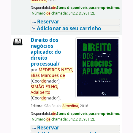
Almedina,
2015
Disponibilida
de
:
Itens disponíveis para empréstimo:
[
Número
de
chamada:
342.2 D598
]
(2).
Reservar
Adicionar ao seu carrinho
Direito dos
negócios
aplicado: do
direito
processual/
por
ME
DE
IROS
NETO,
Elias
Marques
de
[Coor
de
nador]
|
SIMÃO
FILHO,
Adalberto
[Coor
de
nador]
.
Editora:
São Paulo:
Almedina,
2016
Disponibilida
de
:
Itens disponíveis para empréstimo:
[
Número
de
chamada:
342.2 D598
]
(2).
Reservar