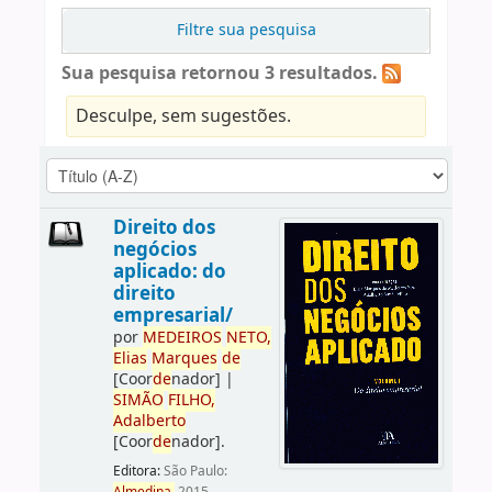
Filtre sua pesquisa
Sua pesquisa retornou 3 resultados.
Desculpe, sem sugestões.
Direito dos
negócios
aplicado: do
direito
empresarial/
por
ME
DE
IROS
NETO,
Elias
Marques
de
[Coor
de
nador]
|
SIMÃO
FILHO,
Adalberto
[Coor
de
nador]
.
Editora:
São Paulo: