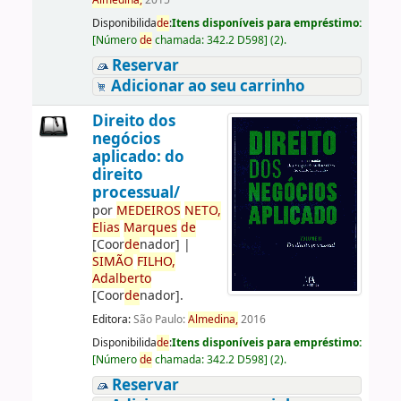
Almedina,
2015
Disponibilida
de
:
Itens disponíveis para empréstimo:
[
Número
de
chamada:
342.2 D598
]
(2).
Reservar
Adicionar ao seu carrinho
Direito dos
negócios
aplicado: do
direito
processual/
por
ME
DE
IROS
NETO,
Elias
Marques
de
[Coor
de
nador]
|
SIMÃO
FILHO,
Adalberto
[Coor
de
nador]
.
Editora:
São Paulo:
Almedina,
2016
Disponibilida
de
:
Itens disponíveis para empréstimo:
[
Número
de
chamada:
342.2 D598
]
(2).
Reservar