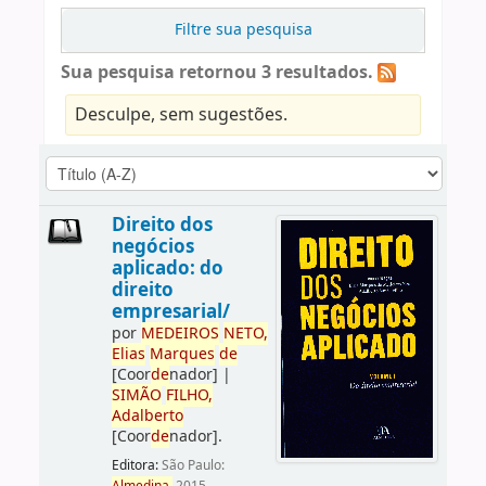
Filtre sua pesquisa
Sua pesquisa retornou 3 resultados.
Desculpe, sem sugestões.
Direito dos
negócios
aplicado: do
direito
empresarial/
por
ME
DE
IROS
NETO,
Elias
Marques
de
[Coor
de
nador]
|
SIMÃO
FILHO,
Adalberto
[Coor
de
nador]
.
Editora:
São Paulo: