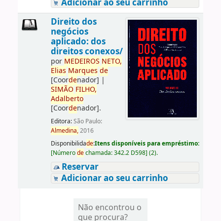
Adicionar ao seu carrinho
Direito dos
negócios
aplicado: dos
direitos conexos/
por
ME
DE
IROS
NETO,
Elias
Marques
de
[Coor
de
nador]
|
SIMÃO
FILHO,
Adalberto
[Coor
de
nador]
.
Editora:
São Paulo:
Almedina,
2016
Disponibilida
de
:
Itens disponíveis para empréstimo:
[
Número
de
chamada:
342.2 D598
]
(2).
Reservar
Adicionar ao seu carrinho
Não encontrou o
que procura?