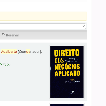
,
Adalberto
[Coor
de
nador]
.
D598
]
(2).