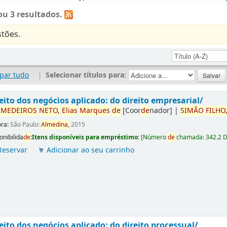
u 3 resultados.
tões.
par tudo
|
Selecionar títulos para:
eito dos negócios aplicado: do direito empresarial/
r
ME
DE
IROS
NETO,
Elias
Marques
de
[Coor
de
nador]
|
SIMÃO
FILHO
ora:
São Paulo:
Almedina,
2015
onibilida
de
:
Itens disponíveis para empréstimo:
[
Número
de
chamada:
342.2 
Reservar
Adicionar ao seu carrinho
eito dos negócios aplicado: do direito processual/