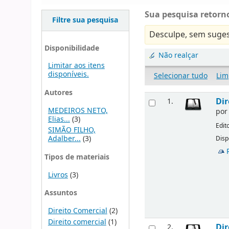
Sua pesquisa retorno
Filtre sua pesquisa
Desculpe, sem suges
Disponibilidade
Não realçar
Limitar aos itens
disponíveis.
Selecionar tudo
Lim
Autores
Dir
1.
MEDEIROS NETO,
po
Elias...
(3)
Edit
SIMÃO FILHO,
Adalber...
(3)
Disp
Tipos de materiais
Livros
(3)
Assuntos
Direito Comercial
(2)
Direito comercial
(1)
Dir
2.