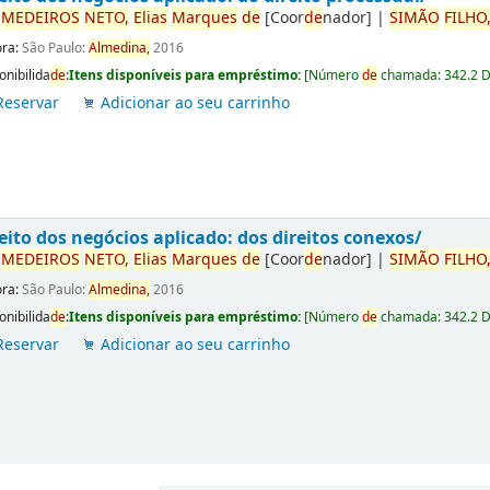
r
ME
DE
IROS
NETO,
Elias
Marques
de
[Coor
de
nador]
|
SIMÃO
FILHO
ora:
São Paulo:
Almedina,
2016
onibilida
de
:
Itens disponíveis para empréstimo:
[
Número
de
chamada:
342.2 
Reservar
Adicionar ao seu carrinho
eito dos negócios aplicado: dos direitos conexos/
r
ME
DE
IROS
NETO,
Elias
Marques
de
[Coor
de
nador]
|
SIMÃO
FILHO
ora:
São Paulo:
Almedina,
2016
onibilida
de
:
Itens disponíveis para empréstimo:
[
Número
de
chamada:
342.2 
Reservar
Adicionar ao seu carrinho