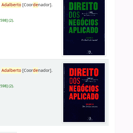
,
Adalberto
[Coor
de
nador]
.
D598
]
(2).
,
Adalberto
[Coor
de
nador]
.
D598
]
(2).