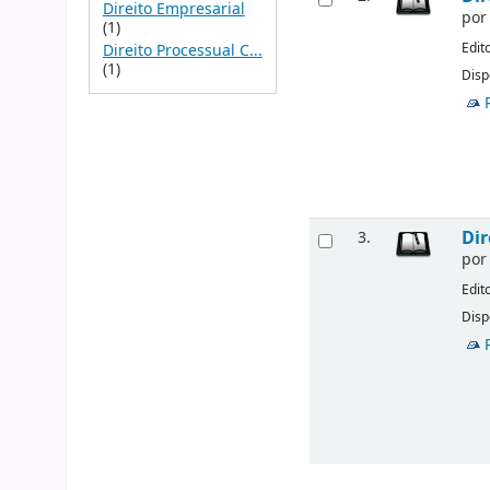
Direito Empresarial
po
(1)
Edit
Direito Processual C...
(1)
Disp
Dir
3.
po
Edit
Disp