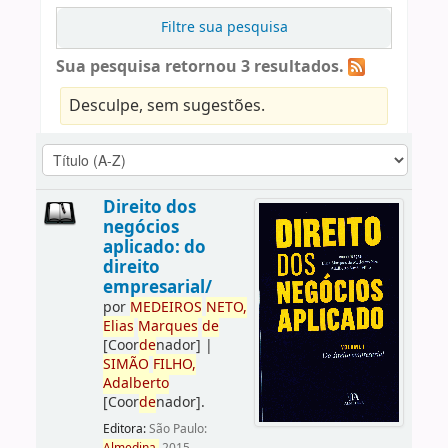
Filtre sua pesquisa
Sua pesquisa retornou 3 resultados.
Desculpe, sem sugestões.
Direito dos
negócios
aplicado: do
direito
empresarial/
por
ME
DE
IROS
NETO,
Elias
Marques
de
[Coor
de
nador]
|
SIMÃO
FILHO,
Adalberto
[Coor
de
nador]
.
Editora:
São Paulo: