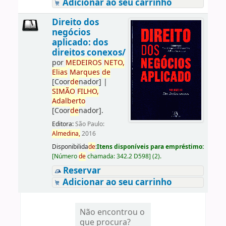
Adicionar ao seu carrinho
Direito dos
negócios
aplicado: dos
direitos conexos/
por
ME
DE
IROS
NETO,
Elias
Marques
de
[Coor
de
nador]
|
SIMÃO
FILHO,
Adalberto
[Coor
de
nador]
.
Editora:
São Paulo:
Almedina,
2016
Disponibilida
de
:
Itens disponíveis para empréstimo:
[
Número
de
chamada:
342.2 D598
]
(2).
Reservar
Adicionar ao seu carrinho
Não encontrou o
que procura?