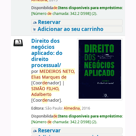
Almedina,
2015
Disponibilida
de
:
Itens disponíveis para empréstimo:
[
Número
de
chamada:
342.2 D598
]
(2).
Reservar
Adicionar ao seu carrinho
Direito dos
negócios
aplicado: do
direito
processual/
por
ME
DE
IROS
NETO,
Elias
Marques
de
[Coor
de
nador]
|
SIMÃO
FILHO,
Adalberto
[Coor
de
nador]
.
Editora:
São Paulo:
Almedina,
2016
Disponibilida
de
:
Itens disponíveis para empréstimo:
[
Número
de
chamada:
342.2 D598
]
(2).
Reservar