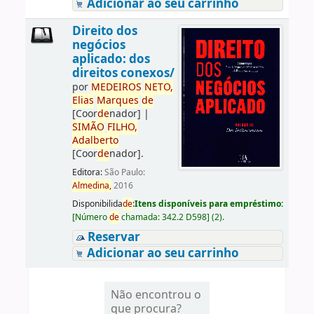
Adicionar ao seu carrinho
Direito dos
negócios
aplicado: dos
direitos conexos/
por
ME
DE
IROS
NETO,
Elias
Marques
de
[Coor
de
nador]
|
SIMÃO
FILHO,
Adalberto
[Coor
de
nador]
.
Editora:
São Paulo:
Almedina,
2016
Disponibilida
de
:
Itens disponíveis para empréstimo:
[
Número
de
chamada:
342.2 D598
]
(2).
Reservar
Adicionar ao seu carrinho
Não encontrou o
que procura?