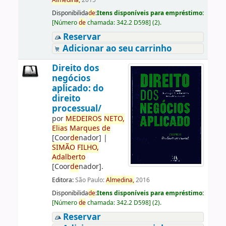
Almedina,
2015
Disponibilida
de
:
Itens disponíveis para empréstimo:
[
Número
de
chamada:
342.2 D598
]
(2).
Reservar
Adicionar ao seu carrinho
Direito dos
negócios
aplicado: do
direito
processual/
por
ME
DE
IROS
NETO,
Elias
Marques
de
[Coor
de
nador]
|
SIMÃO
FILHO,
Adalberto
[Coor
de
nador]
.
Editora:
São Paulo:
Almedina,
2016
Disponibilida
de
:
Itens disponíveis para empréstimo:
[
Número
de
chamada:
342.2 D598
]
(2).
Reservar