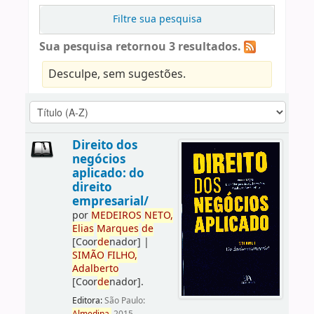
Filtre sua pesquisa
Sua pesquisa retornou 3 resultados.
Desculpe, sem sugestões.
Direito dos
negócios
aplicado: do
direito
empresarial/
por
ME
DE
IROS
NETO,
Elias
Marques
de
[Coor
de
nador]
|
SIMÃO
FILHO,
Adalberto
[Coor
de
nador]
.
Editora:
São Paulo: