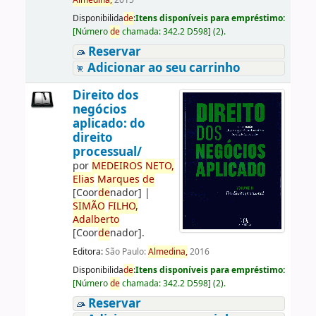
Almedina,
2015
Disponibilida
de
:
Itens disponíveis para empréstimo:
[
Número
de
chamada:
342.2 D598
]
(2).
Reservar
Adicionar ao seu carrinho
Direito dos
negócios
aplicado: do
direito
processual/
por
ME
DE
IROS
NETO,
Elias
Marques
de
[Coor
de
nador]
|
SIMÃO
FILHO,
Adalberto
[Coor
de
nador]
.
Editora:
São Paulo:
Almedina,
2016
Disponibilida
de
:
Itens disponíveis para empréstimo:
[
Número
de
chamada:
342.2 D598
]
(2).
Reservar