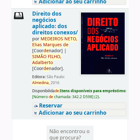
Adicionar ao seu carrinho
Direito dos
negócios
aplicado: dos
direitos conexos/
por
ME
DE
IROS
NETO,
Elias
Marques
de
[Coor
de
nador]
|
SIMÃO
FILHO,
Adalberto
[Coor
de
nador]
.
Editora:
São Paulo:
Almedina,
2016
Disponibilida
de
:
Itens disponíveis para empréstimo:
[
Número
de
chamada:
342.2 D598
]
(2).
Reservar
Adicionar ao seu carrinho
Não encontrou o
que procura?