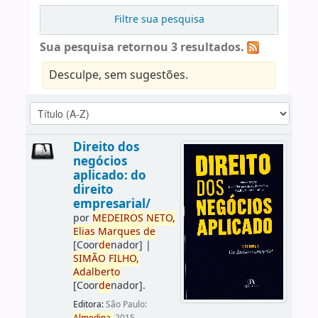
Filtre sua pesquisa
Sua pesquisa retornou 3 resultados.
Desculpe, sem sugestões.
Direito dos
negócios
aplicado: do
direito
empresarial/
por
ME
DE
IROS
NETO,
Elias
Marques
de
[Coor
de
nador]
|
SIMÃO
FILHO,
Adalberto
[Coor
de
nador]
.
Editora:
São Paulo: