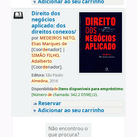
Adicionar ao seu carrinho
Direito dos
negócios
aplicado: dos
direitos conexos/
por
ME
DE
IROS
NETO,
Elias
Marques
de
[Coor
de
nador]
|
SIMÃO
FILHO,
Adalberto
[Coor
de
nador]
.
Editora:
São Paulo:
Almedina,
2016
Disponibilida
de
:
Itens disponíveis para empréstimo:
[
Número
de
chamada:
342.2 D598
]
(2).
Reservar
Adicionar ao seu carrinho
Não encontrou o
que procura?