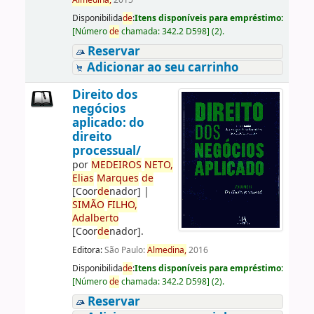
Almedina,
2015
Disponibilida
de
:
Itens disponíveis para empréstimo:
[
Número
de
chamada:
342.2 D598
]
(2).
Reservar
Adicionar ao seu carrinho
Direito dos
negócios
aplicado: do
direito
processual/
por
ME
DE
IROS
NETO,
Elias
Marques
de
[Coor
de
nador]
|
SIMÃO
FILHO,
Adalberto
[Coor
de
nador]
.
Editora:
São Paulo:
Almedina,
2016
Disponibilida
de
:
Itens disponíveis para empréstimo:
[
Número
de
chamada:
342.2 D598
]
(2).
Reservar