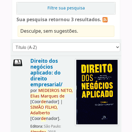
Filtre sua pesquisa
Sua pesquisa retornou 3 resultados.
Desculpe, sem sugestões.
Direito dos
negócios
aplicado: do
direito
empresarial/
por
ME
DE
IROS
NETO,
Elias
Marques
de
[Coor
de
nador]
|
SIMÃO
FILHO,
Adalberto
[Coor
de
nador]
.
Editora:
São Paulo: