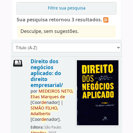
Filtre sua pesquisa
Sua pesquisa retornou 3 resultados.
Desculpe, sem sugestões.
Direito dos
negócios
aplicado: do
direito
empresarial/
por
ME
DE
IROS
NETO,
Elias
Marques
de
[Coor
de
nador]
|
SIMÃO
FILHO,
Adalberto
[Coor
de
nador]
.
Editora:
São Paulo: