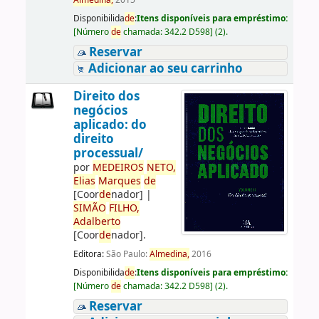
Almedina,
2015
Disponibilida
de
:
Itens disponíveis para empréstimo:
[
Número
de
chamada:
342.2 D598
]
(2).
Reservar
Adicionar ao seu carrinho
Direito dos
negócios
aplicado: do
direito
processual/
por
ME
DE
IROS
NETO,
Elias
Marques
de
[Coor
de
nador]
|
SIMÃO
FILHO,
Adalberto
[Coor
de
nador]
.
Editora:
São Paulo:
Almedina,
2016
Disponibilida
de
:
Itens disponíveis para empréstimo:
[
Número
de
chamada:
342.2 D598
]
(2).
Reservar