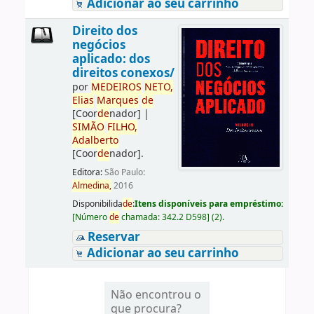
Adicionar ao seu carrinho
Direito dos
negócios
aplicado: dos
direitos conexos/
por
ME
DE
IROS
NETO,
Elias
Marques
de
[Coor
de
nador]
|
SIMÃO
FILHO,
Adalberto
[Coor
de
nador]
.
Editora:
São Paulo:
Almedina,
2016
Disponibilida
de
:
Itens disponíveis para empréstimo:
[
Número
de
chamada:
342.2 D598
]
(2).
Reservar
Adicionar ao seu carrinho
Não encontrou o
que procura?