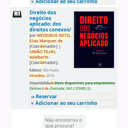
Adicionar ao seu carrinho
Direito dos
negócios
aplicado: dos
direitos conexos/
por
ME
DE
IROS
NETO,
Elias
Marques
de
[Coor
de
nador]
|
SIMÃO
FILHO,
Adalberto
[Coor
de
nador]
.
Editora:
São Paulo:
Almedina,
2016
Disponibilida
de
:
Itens disponíveis para empréstimo:
[
Número
de
chamada:
342.2 D598
]
(2).
Reservar
Adicionar ao seu carrinho
Não encontrou o
que procura?