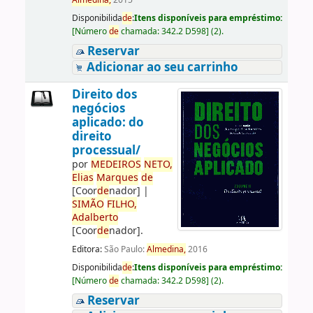
Almedina,
2015
Disponibilida
de
:
Itens disponíveis para empréstimo:
[
Número
de
chamada:
342.2 D598
]
(2).
Reservar
Adicionar ao seu carrinho
Direito dos
negócios
aplicado: do
direito
processual/
por
ME
DE
IROS
NETO,
Elias
Marques
de
[Coor
de
nador]
|
SIMÃO
FILHO,
Adalberto
[Coor
de
nador]
.
Editora:
São Paulo:
Almedina,
2016
Disponibilida
de
:
Itens disponíveis para empréstimo:
[
Número
de
chamada:
342.2 D598
]
(2).
Reservar