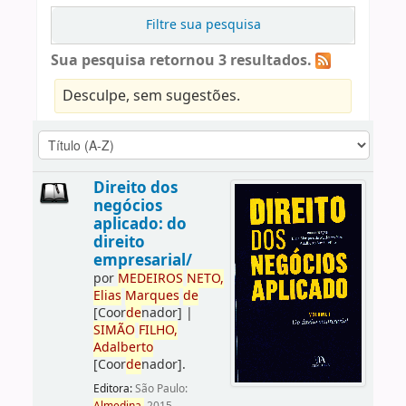
Filtre sua pesquisa
Sua pesquisa retornou 3 resultados.
Desculpe, sem sugestões.
Direito dos
negócios
aplicado: do
direito
empresarial/
por
ME
DE
IROS
NETO,
Elias
Marques
de
[Coor
de
nador]
|
SIMÃO
FILHO,
Adalberto
[Coor
de
nador]
.
Editora:
São Paulo: