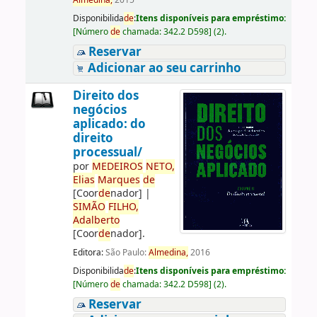
Almedina,
2015
Disponibilida
de
:
Itens disponíveis para empréstimo:
[
Número
de
chamada:
342.2 D598
]
(2).
Reservar
Adicionar ao seu carrinho
Direito dos
negócios
aplicado: do
direito
processual/
por
ME
DE
IROS
NETO,
Elias
Marques
de
[Coor
de
nador]
|
SIMÃO
FILHO,
Adalberto
[Coor
de
nador]
.
Editora:
São Paulo:
Almedina,
2016
Disponibilida
de
:
Itens disponíveis para empréstimo:
[
Número
de
chamada:
342.2 D598
]
(2).
Reservar