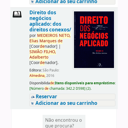
Adicionar ao seu carrinho
Direito dos
negócios
aplicado: dos
direitos conexos/
por
ME
DE
IROS
NETO,
Elias
Marques
de
[Coor
de
nador]
|
SIMÃO
FILHO,
Adalberto
[Coor
de
nador]
.
Editora:
São Paulo:
Almedina,
2016
Disponibilida
de
:
Itens disponíveis para empréstimo:
[
Número
de
chamada:
342.2 D598
]
(2).
Reservar
Adicionar ao seu carrinho
Não encontrou o
que procura?