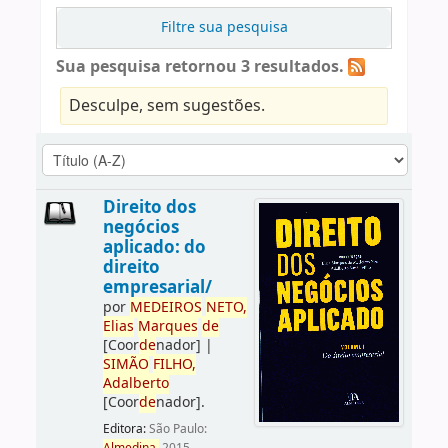
Filtre sua pesquisa
Sua pesquisa retornou 3 resultados.
Desculpe, sem sugestões.
Direito dos
negócios
aplicado: do
direito
empresarial/
por
ME
DE
IROS
NETO,
Elias
Marques
de
[Coor
de
nador]
|
SIMÃO
FILHO,
Adalberto
[Coor
de
nador]
.
Editora:
São Paulo: