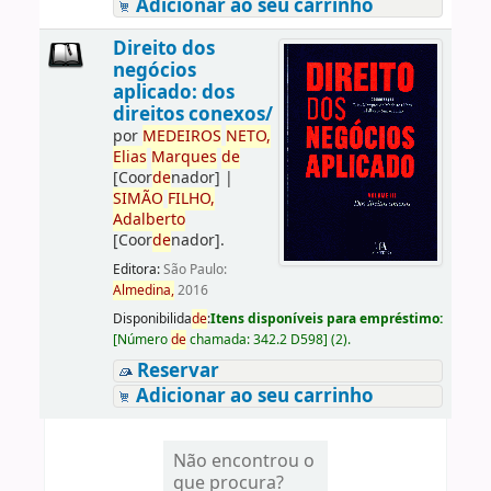
Adicionar ao seu carrinho
Direito dos
negócios
aplicado: dos
direitos conexos/
por
ME
DE
IROS
NETO,
Elias
Marques
de
[Coor
de
nador]
|
SIMÃO
FILHO,
Adalberto
[Coor
de
nador]
.
Editora:
São Paulo:
Almedina,
2016
Disponibilida
de
:
Itens disponíveis para empréstimo:
[
Número
de
chamada:
342.2 D598
]
(2).
Reservar
Adicionar ao seu carrinho
Não encontrou o
que procura?