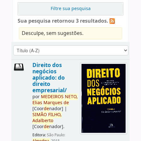
Filtre sua pesquisa
Sua pesquisa retornou 3 resultados.
Desculpe, sem sugestões.
Direito dos
negócios
aplicado: do
direito
empresarial/
por
ME
DE
IROS
NETO,
Elias
Marques
de
[Coor
de
nador]
|
SIMÃO
FILHO,
Adalberto
[Coor
de
nador]
.
Editora:
São Paulo: