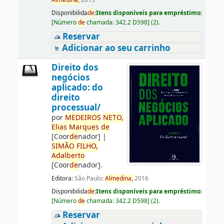
Almedina,
2015
Disponibilida
de
:
Itens disponíveis para empréstimo:
[
Número
de
chamada:
342.2 D598
]
(2).
Reservar
Adicionar ao seu carrinho
Direito dos
negócios
aplicado: do
direito
processual/
por
ME
DE
IROS
NETO,
Elias
Marques
de
[Coor
de
nador]
|
SIMÃO
FILHO,
Adalberto
[Coor
de
nador]
.
Editora:
São Paulo:
Almedina,
2016
Disponibilida
de
:
Itens disponíveis para empréstimo:
[
Número
de
chamada:
342.2 D598
]
(2).
Reservar