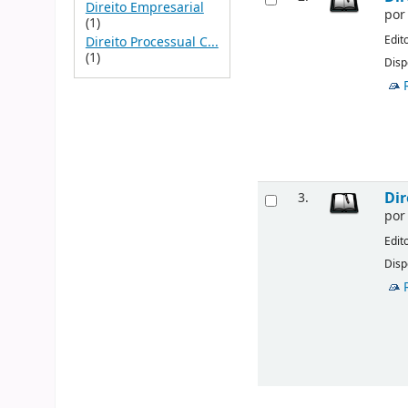
Direito Empresarial
po
(1)
Edit
Direito Processual C...
(1)
Disp
Dir
3.
po
Edit
Disp