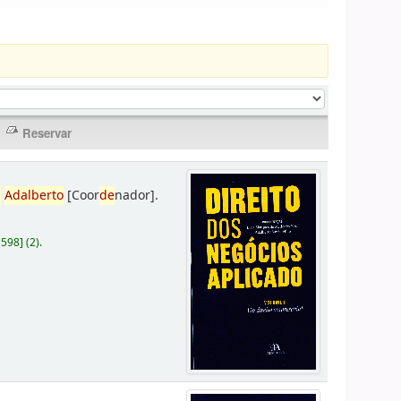
,
Adalberto
[Coor
de
nador]
.
D598
]
(2).