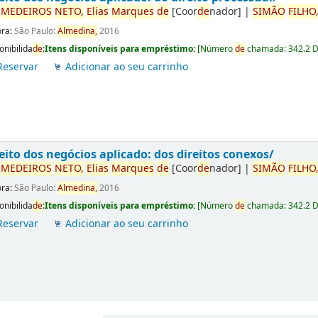
r
ME
DE
IROS
NETO,
Elias
Marques
de
[Coor
de
nador]
|
SIMÃO
FILHO
ora:
São Paulo:
Almedina,
2016
onibilida
de
:
Itens disponíveis para empréstimo:
[
Número
de
chamada:
342.2 
Reservar
Adicionar ao seu carrinho
eito dos negócios aplicado: dos direitos conexos/
r
ME
DE
IROS
NETO,
Elias
Marques
de
[Coor
de
nador]
|
SIMÃO
FILHO
ora:
São Paulo:
Almedina,
2016
onibilida
de
:
Itens disponíveis para empréstimo:
[
Número
de
chamada:
342.2 
Reservar
Adicionar ao seu carrinho