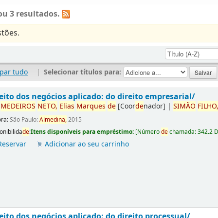
u 3 resultados.
tões.
par tudo
|
Selecionar títulos para:
eito dos negócios aplicado: do direito empresarial/
r
ME
DE
IROS
NETO,
Elias
Marques
de
[Coor
de
nador]
|
SIMÃO
FILHO
ora:
São Paulo:
Almedina,
2015
onibilida
de
:
Itens disponíveis para empréstimo:
[
Número
de
chamada:
342.2 
Reservar
Adicionar ao seu carrinho
eito dos negócios aplicado: do direito processual/