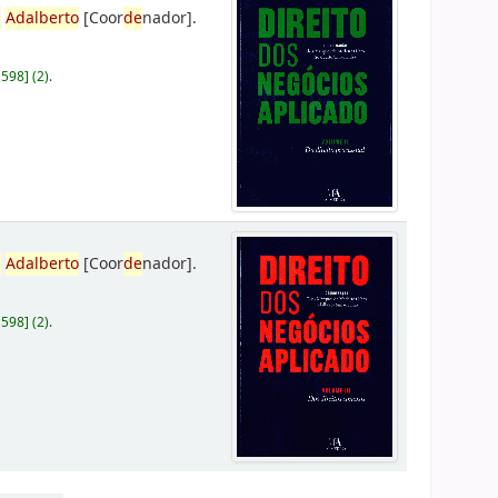
,
Adalberto
[Coor
de
nador]
.
D598
]
(2).
,
Adalberto
[Coor
de
nador]
.
D598
]
(2).