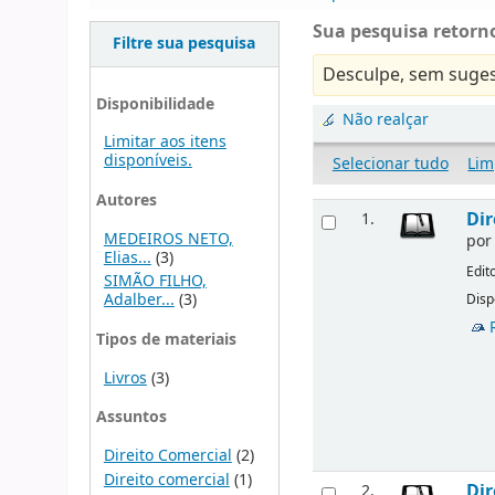
Sua pesquisa retorno
Filtre sua pesquisa
Desculpe, sem suges
Disponibilidade
Não realçar
Limitar aos itens
disponíveis.
Selecionar tudo
Lim
Autores
Dir
1.
MEDEIROS NETO,
po
Elias...
(3)
Edit
SIMÃO FILHO,
Adalber...
(3)
Disp
Tipos de materiais
Livros
(3)
Assuntos
Direito Comercial
(2)
Direito comercial
(1)
Dir
2.