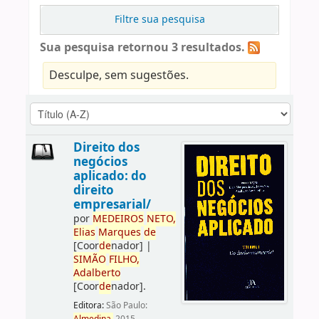
Filtre sua pesquisa
Sua pesquisa retornou 3 resultados.
Desculpe, sem sugestões.
Direito dos
negócios
aplicado: do
direito
empresarial/
por
ME
DE
IROS
NETO,
Elias
Marques
de
[Coor
de
nador]
|
SIMÃO
FILHO,
Adalberto
[Coor
de
nador]
.
Editora:
São Paulo: