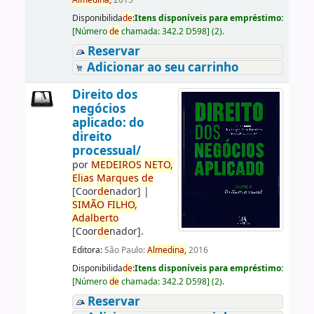
Almedina,
2015
Disponibilida
de
:
Itens disponíveis para empréstimo:
[
Número
de
chamada:
342.2 D598
]
(2).
Reservar
Adicionar ao seu carrinho
Direito dos
negócios
aplicado: do
direito
processual/
por
ME
DE
IROS
NETO,
Elias
Marques
de
[Coor
de
nador]
|
SIMÃO
FILHO,
Adalberto
[Coor
de
nador]
.
Editora:
São Paulo:
Almedina,
2016
Disponibilida
de
:
Itens disponíveis para empréstimo:
[
Número
de
chamada:
342.2 D598
]
(2).
Reservar