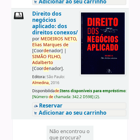
Adicionar ao seu carrinho
Direito dos
negócios
aplicado: dos
direitos conexos/
por
ME
DE
IROS
NETO,
Elias
Marques
de
[Coor
de
nador]
|
SIMÃO
FILHO,
Adalberto
[Coor
de
nador]
.
Editora:
São Paulo:
Almedina,
2016
Disponibilida
de
:
Itens disponíveis para empréstimo:
[
Número
de
chamada:
342.2 D598
]
(2).
Reservar
Adicionar ao seu carrinho
Não encontrou o
que procura?