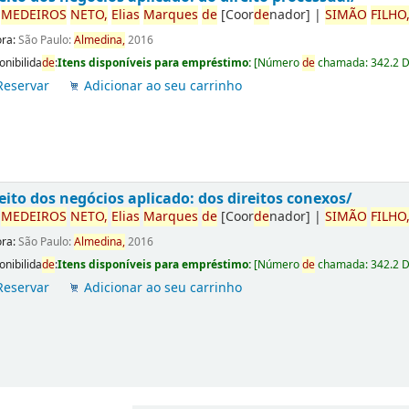
r
ME
DE
IROS
NETO,
Elias
Marques
de
[Coor
de
nador]
|
SIMÃO
FILHO
ora:
São Paulo:
Almedina,
2016
onibilida
de
:
Itens disponíveis para empréstimo:
[
Número
de
chamada:
342.2 
Reservar
Adicionar ao seu carrinho
eito dos negócios aplicado: dos direitos conexos/
r
ME
DE
IROS
NETO,
Elias
Marques
de
[Coor
de
nador]
|
SIMÃO
FILHO
ora:
São Paulo:
Almedina,
2016
onibilida
de
:
Itens disponíveis para empréstimo:
[
Número
de
chamada:
342.2 
Reservar
Adicionar ao seu carrinho