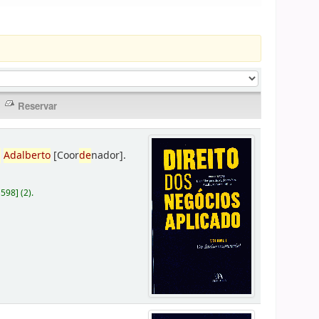
,
Adalberto
[Coor
de
nador]
.
D598
]
(2).