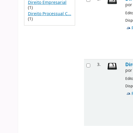
Direito Empresarial
po
(1)
Edit
Direito Processual C...
(1)
Disp
Dir
3.
po
Edit
Disp