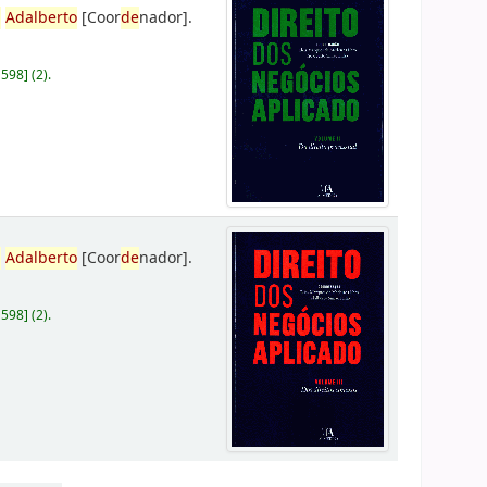
,
Adalberto
[Coor
de
nador]
.
D598
]
(2).
,
Adalberto
[Coor
de
nador]
.
D598
]
(2).