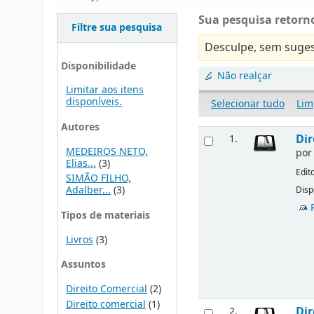
Sua pesquisa retorno
Filtre sua pesquisa
Desculpe, sem suges
Disponibilidade
Não realçar
Limitar aos itens
disponíveis.
Selecionar tudo
Lim
Autores
Dir
1.
MEDEIROS NETO,
po
Elias...
(3)
Edit
SIMÃO FILHO,
Adalber...
(3)
Disp
Tipos de materiais
Livros
(3)
Assuntos
Direito Comercial
(2)
Direito comercial
(1)
Dir
2.