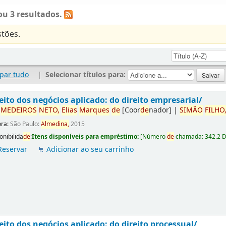
u 3 resultados.
tões.
par tudo
|
Selecionar títulos para:
eito dos negócios aplicado: do direito empresarial/
r
ME
DE
IROS
NETO,
Elias
Marques
de
[Coor
de
nador]
|
SIMÃO
FILHO
ora:
São Paulo:
Almedina,
2015
onibilida
de
:
Itens disponíveis para empréstimo:
[
Número
de
chamada:
342.2 
Reservar
Adicionar ao seu carrinho
eito dos negócios aplicado: do direito processual/